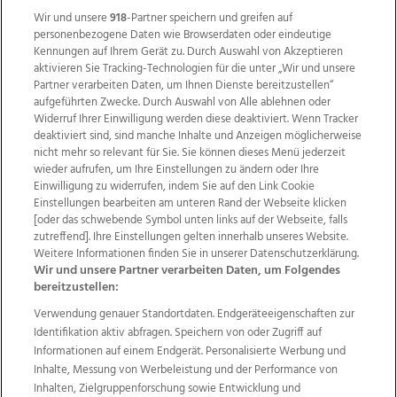
Wir und unsere
918
-Partner speichern und greifen auf
personenbezogene Daten wie Browserdaten oder eindeutige
Kennungen auf Ihrem Gerät zu. Durch Auswahl von Akzeptieren
aktivieren Sie Tracking-Technologien für die unter „Wir und unsere
Partner verarbeiten Daten, um Ihnen Dienste bereitzustellen“
aufgeführten Zwecke. Durch Auswahl von Alle ablehnen oder
Widerruf Ihrer Einwilligung werden diese deaktiviert. Wenn Tracker
deaktiviert sind, sind manche Inhalte und Anzeigen möglicherweise
nicht mehr so relevant für Sie. Sie können dieses Menü jederzeit
wieder aufrufen, um Ihre Einstellungen zu ändern oder Ihre
Einwilligung zu widerrufen, indem Sie auf den Link Cookie
Einstellungen bearbeiten am unteren Rand der Webseite klicken
Wir über uns
Mediadaten
Kontakt
Jobs
[oder das schwebende Symbol unten links auf der Webseite, falls
zutreffend]. Ihre Einstellungen gelten innerhalb unseres Website.
Datenschutz
Impressum
AGB Anzeigekunden
Weitere Informationen finden Sie in unserer Datenschutzerklärung.
AGB Website
Ehrenkodex
Politische Werbung
Wir und unsere Partner verarbeiten Daten, um Folgendes
bereitzustellen:
Verwendung genauer Standortdaten. Endgeräteeigenschaften zur
Weitere Angebote des Medienhauses Wimmer
Identifikation aktiv abfragen. Speichern von oder Zugriff auf
TV1
di-mog-i.at
OÖNow
Ischler Woche
Informationen auf einem Endgerät. Personalisierte Werbung und
Life Radio
OÖNachrichten
OÖN Immobilien
Inhalte, Messung von Werbeleistung und der Performance von
OÖN Karriere
OÖN Reise
Promenaden Galerien
Inhalten, Zielgruppenforschung sowie Entwicklung und