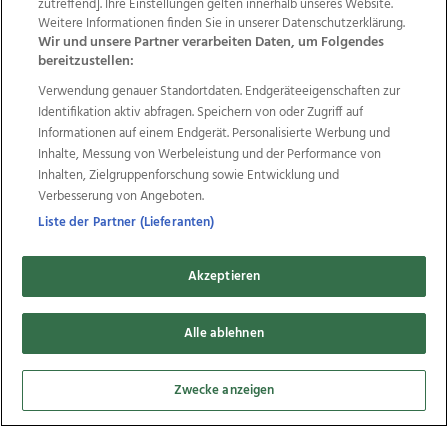
Wir über uns
Mediadaten
Kontakt
Jobs
zutreffend]. Ihre Einstellungen gelten innerhalb unseres Website.
Datenschutz
Impressum
AGB Anzeigekunden
Weitere Informationen finden Sie in unserer Datenschutzerklärung.
Wir und unsere Partner verarbeiten Daten, um Folgendes
AGB Website
Ehrenkodex
Politische Werbung
bereitzustellen:
Verwendung genauer Standortdaten. Endgeräteeigenschaften zur
Identifikation aktiv abfragen. Speichern von oder Zugriff auf
Weitere Angebote des Medienhauses Wimmer
Informationen auf einem Endgerät. Personalisierte Werbung und
TV1
di-mog-i.at
OÖNow
Ischler Woche
Inhalte, Messung von Werbeleistung und der Performance von
Life Radio
OÖNachrichten
OÖN Immobilien
Inhalten, Zielgruppenforschung sowie Entwicklung und
OÖN Karriere
OÖN Reise
Promenaden Galerien
Verbesserung von Angeboten.
Regionaljobs
wasistlos.at
wirtrauern.at
Liste der Partner (Lieferanten)
Akzeptieren
Copyrights © 2026 Tips Zeitungs GmbH & Co KG
Alle ablehnen
developed by
11x11.net
Zwecke anzeigen
Cookie Einstellungen bearbeiten