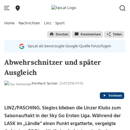
Home
Nachrichten
Linz
Sport
Drucken
Kommentare
Teilen
tips.at als bevorzugte Google-Quelle hinzufügen
Abwehrschnitzer und später
Ausgleich
Reinhard Spitzer
, 23.07.2016 07:05
Vorlesen
LINZ/PASCHING. Sieglos blieben die Linzer Klubs zum
Saisonauftakt in der Sky Go Ersten Liga. Während der
LASK im „Ländle“ einen Punkt ergatterte, vergeigte