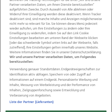
aktivieren Sie Tracking-Technologien für die unter „Wir und unsere
Partner verarbeiten Daten, um Ihnen Dienste bereitzustellen“
aufgeführten Zwecke. Durch Auswahl von Alle ablehnen oder
Widerruf Ihrer Einwilligung werden diese deaktiviert. Wenn Tracker
deaktiviert sind, sind manche Inhalte und Anzeigen möglicherweise
nicht mehr so relevant für Sie. Sie können dieses Menü jederzeit
wieder aufrufen, um Ihre Einstellungen zu ändern oder Ihre
Einwilligung zu widerrufen, indem Sie auf den Link Cookie
Einstellungen bearbeiten am unteren Rand der Webseite klicken
Wir über uns
Mediadaten
Kontakt
Jobs
[oder das schwebende Symbol unten links auf der Webseite, falls
Datenschutz
Impressum
AGB Anzeigekunden
zutreffend]. Ihre Einstellungen gelten innerhalb unseres Website.
Weitere Informationen finden Sie in unserer Datenschutzerklärung.
AGB Website
Ehrenkodex
Politische Werbung
Wir und unsere Partner verarbeiten Daten, um Folgendes
bereitzustellen:
Verwendung genauer Standortdaten. Endgeräteeigenschaften zur
Weitere Angebote des Medienhauses Wimmer
Identifikation aktiv abfragen. Speichern von oder Zugriff auf
TV1
di-mog-i.at
OÖNow
Ischler Woche
Informationen auf einem Endgerät. Personalisierte Werbung und
Life Radio
OÖNachrichten
OÖN Immobilien
Inhalte, Messung von Werbeleistung und der Performance von
OÖN Karriere
OÖN Reise
Promenaden Galerien
Inhalten, Zielgruppenforschung sowie Entwicklung und
Regionaljobs
wasistlos.at
wirtrauern.at
Verbesserung von Angeboten.
Liste der Partner (Lieferanten)