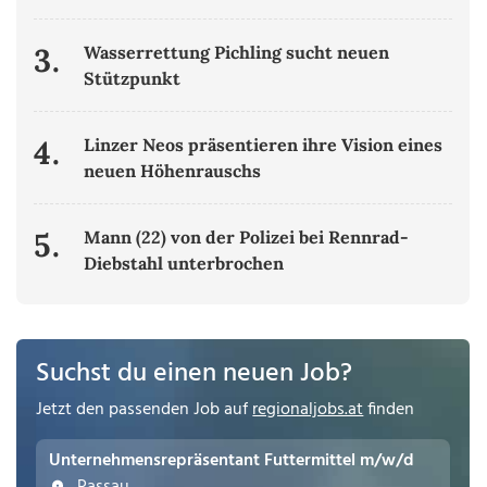
3.
Wasserrettung Pichling sucht neuen
Stützpunkt
4.
Linzer Neos präsentieren ihre Vision eines
neuen Höhenrauschs
5.
Mann (22) von der Polizei bei Rennrad-
Diebstahl unterbrochen
Suchst du einen neuen Job?
Jetzt den passenden Job auf
regionaljobs.at
finden
Unternehmensrepräsentant Futtermittel m/w/d