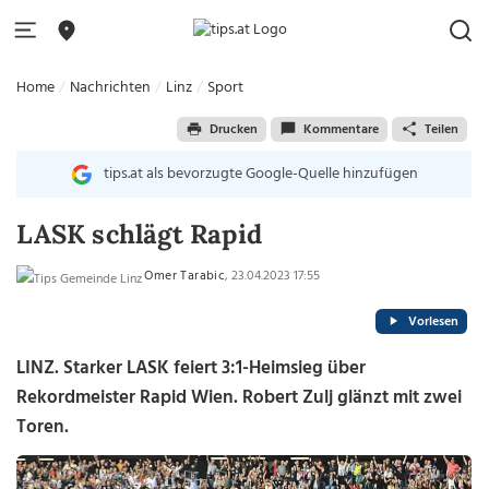
Home
Nachrichten
Linz
Sport
Drucken
Kommentare
Teilen
tips.at als bevorzugte Google-Quelle hinzufügen
LASK schlägt Rapid
Omer Tarabic
, 23.04.2023 17:55
Vorlesen
LINZ. Starker LASK feiert 3:1-Heimsieg über
Rekordmeister Rapid Wien. Robert Zulj glänzt mit zwei
Toren.