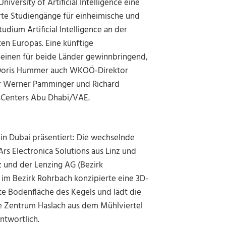
ersity of Artificial Intelligence eine
erte Studiengänge für einheimische und
udium Artificial Intelligence an der
ten Europas. Eine künftige
einen für beide Länder gewinnbringend,
n Doris Hummer auch WKOÖ-Direktor
er Werner Pamminger und Richard
sCenters Abu Dhabi/VAE.
in Dubai präsentiert: Die wechselnde
rs Electronica Solutions aus Linz und
z und der Lenzing AG (Bezirk
 im Bezirk Rohrbach konzipierte eine 3D-
te Bodenfläche des Kegels und lädt die
le Zentrum Haslach aus dem Mühlviertel
ntwortlich.