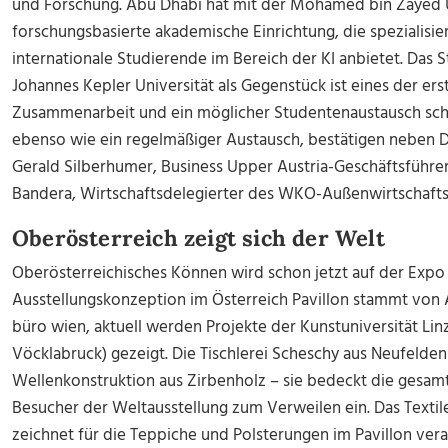
und Forschung. Abu Dhabi hat mit der Mohamed bin Zayed Univ
forschungsbasierte akademische Einrichtung, die spezialisi
internationale Studierende im Bereich der KI anbietet. Das St
Johannes Kepler Universität als Gegenstück ist eines der ers
Zusammenarbeit und ein möglicher Studentenaustausch sch
ebenso wie ein regelmäßiger Austausch, bestätigen nebe
Gerald Silberhumer, Business Upper Austria-Geschäftsführ
Bandera, Wirtschaftsdelegierter des WKO-Außenwirtschaft
Oberösterreich zeigt sich der Welt
Oberösterreichisches Können wird schon jetzt auf der Expo 
Ausstellungskonzeption im Österreich Pavillon stammt von A
büro wien, aktuell werden Projekte der Kunstuniversität Lin
Vöcklabruck) gezeigt. Die Tischlerei Scheschy aus Neufelden
Wellenkonstruktion aus Zirbenholz – sie bedeckt die gesam
Besucher der Weltausstellung zum Verweilen ein. Das Texti
zeichnet für die Teppiche und Polsterungen im Pavillon vera