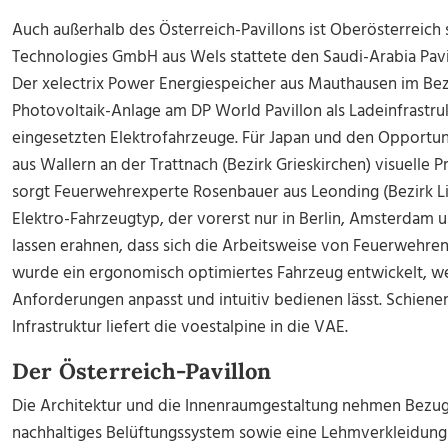
Auch außerhalb des Österreich-Pavillons ist Oberösterreich s
Technologies GmbH aus Wels stattete den Saudi-Arabia Pavi
Der xelectrix Power Energiespeicher aus Mauthausen im Bezi
Photovoltaik-Anlage am DP World Pavillon als Ladeinfrastruk
eingesetzten Elektrofahrzeuge. Für Japan und den Opportuni
aus Wallern an der Trattnach (Bezirk Grieskirchen) visuelle 
sorgt Feuerwehrexperte Rosenbauer aus Leonding (Bezirk L
Elektro-Fahrzeugtyp, der vorerst nur in Berlin, Amsterdam u
lassen erahnen, dass sich die Arbeitsweise von Feuerwehre
wurde ein ergonomisch optimiertes Fahrzeug entwickelt, we
Anforderungen anpasst und intuitiv bedienen lässt. Schien
Infrastruktur liefert die voestalpine in die VAE.
Der Österreich-Pavillon
Die Architektur und die Innenraumgestaltung nehmen Bezug 
nachhaltiges Belüftungssystem sowie eine Lehmverkleidung