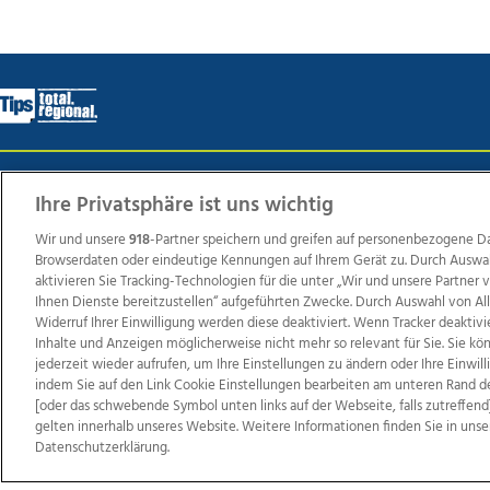
Wir über uns
Mediadaten
Kontakt
Jobs
Datens
Ihre Privatsphäre ist uns wichtig
Wir und unsere
918
-Partner speichern und greifen auf personenbezogene D
Browserdaten oder eindeutige Kennungen auf Ihrem Gerät zu. Durch Auswa
Weit
aktivieren Sie Tracking-Technologien für die unter „Wir und unsere Partner
Ihnen Dienste bereitzustellen“ aufgeführten Zwecke. Durch Auswahl von Al
TV1
di-mog-i.at
OÖNow
Ischler Woche
Life Ra
Widerruf Ihrer Einwilligung werden diese deaktiviert. Wenn Tracker deaktivi
Reg
Inhalte und Anzeigen möglicherweise nicht mehr so relevant für Sie. Sie k
jederzeit wieder aufrufen, um Ihre Einstellungen zu ändern oder Ihre Einwil
indem Sie auf den Link Cookie Einstellungen bearbeiten am unteren Rand d
[oder das schwebende Symbol unten links auf der Webseite, falls zutreffend]
gelten innerhalb unseres Website. Weitere Informationen finden Sie in unse
Copyrights © 2026 Tips Zeitungs GmbH & Co KG
Datenschutzerklärung.