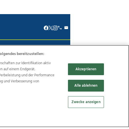
renkodex
Politische Werbung
olgendes bereitzustellen:
haften zur Identifikation aktiv
en auf einem Endgerät.
Akzeptieren
Werbeleistung und der Performance
ung und Verbesserung von
Reise
Promenaden Galerien
Alle ablehnen
Zwecke anzeigen
Cookie Einstellungen bearbeiten