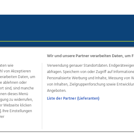
chutz
Impressum
AGB Anzeigekunden
AGB Website
Eh
Wir und unsere Partner verarbeiten Daten, um F
aten wie
Verwendung genauer Standortdaten. Endgeräteeigensc
hl von Akzeptieren
abfragen. Speichern von oder Zugriff auf Information
ere Angebote des Medienhauses Wimmer
 verarbeiten Daten, um
Personalisierte Werbung und Inhalte, Messung von 
le ablehnen oder
von Inhalten, Zielgruppenforschung sowie Entwickl
dio
OÖNachrichten
OÖN Immobilien
OÖN Karriere
OÖN 
ert sind, sind manche
Angeboten.
ionaljobs
wasistlos.at
wirtrauern.at
önnen dieses Menü
Liste der Partner (Lieferanten)
ligung zu widerrufen,
er Webseite klicken
. Ihre Einstellungen
rer
developed by
11x11.net