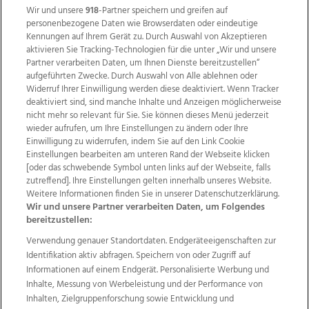
Wir und unsere
918
-Partner speichern und greifen auf
personenbezogene Daten wie Browserdaten oder eindeutige
Kennungen auf Ihrem Gerät zu. Durch Auswahl von Akzeptieren
aktivieren Sie Tracking-Technologien für die unter „Wir und unsere
Partner verarbeiten Daten, um Ihnen Dienste bereitzustellen“
aufgeführten Zwecke. Durch Auswahl von Alle ablehnen oder
Widerruf Ihrer Einwilligung werden diese deaktiviert. Wenn Tracker
deaktiviert sind, sind manche Inhalte und Anzeigen möglicherweise
nicht mehr so relevant für Sie. Sie können dieses Menü jederzeit
wieder aufrufen, um Ihre Einstellungen zu ändern oder Ihre
Einwilligung zu widerrufen, indem Sie auf den Link Cookie
Einstellungen bearbeiten am unteren Rand der Webseite klicken
Wir über uns
Mediadaten
Kontakt
Jobs
[oder das schwebende Symbol unten links auf der Webseite, falls
Datenschutz
Impressum
AGB Anzeigekunden
zutreffend]. Ihre Einstellungen gelten innerhalb unseres Website.
AGB Website
Ehrenkodex
Politische Werbung
Weitere Informationen finden Sie in unserer Datenschutzerklärung.
Wir und unsere Partner verarbeiten Daten, um Folgendes
bereitzustellen:
Weitere Angebote des Medienhauses Wimmer
Verwendung genauer Standortdaten. Endgeräteeigenschaften zur
Identifikation aktiv abfragen. Speichern von oder Zugriff auf
TV1
di-mog-i.at
OÖNow
Ischler Woche
Informationen auf einem Endgerät. Personalisierte Werbung und
Life Radio
OÖNachrichten
OÖN Immobilien
Inhalte, Messung von Werbeleistung und der Performance von
OÖN Karriere
OÖN Reise
Promenaden Galerien
Inhalten, Zielgruppenforschung sowie Entwicklung und
Regionaljobs
wasistlos.at
wirtrauern.at