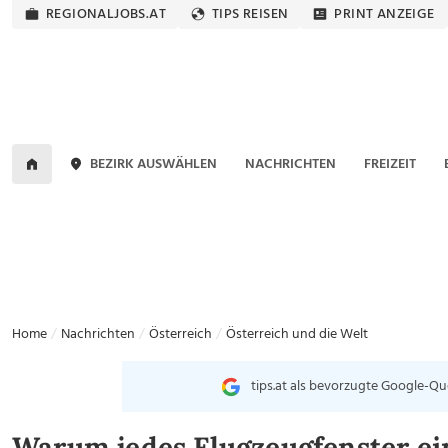
REGIONALJOBS.AT
TIPS REISEN
PRINT ANZEIGE
BEZIRK AUSWÄHLEN
NACHRICHTEN
FREIZEIT
Home
Nachrichten
Österreich
Österreich und die Welt
tips.at als bevorzugte Google-Qu
Warum jedes Flugzeugfenster ei