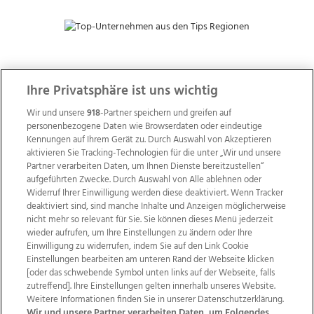
ZUR NACHRICHTENÜBERSICHT
Ihre Privatsphäre ist uns wichtig
Wir und unsere
918
-Partner speichern und greifen auf
personenbezogene Daten wie Browserdaten oder eindeutige
Kennungen auf Ihrem Gerät zu. Durch Auswahl von Akzeptieren
aktivieren Sie Tracking-Technologien für die unter „Wir und unsere
Partner verarbeiten Daten, um Ihnen Dienste bereitzustellen“
aufgeführten Zwecke. Durch Auswahl von Alle ablehnen oder
Widerruf Ihrer Einwilligung werden diese deaktiviert. Wenn Tracker
deaktiviert sind, sind manche Inhalte und Anzeigen möglicherweise
nicht mehr so relevant für Sie. Sie können dieses Menü jederzeit
wieder aufrufen, um Ihre Einstellungen zu ändern oder Ihre
Einwilligung zu widerrufen, indem Sie auf den Link Cookie
Einstellungen bearbeiten am unteren Rand der Webseite klicken
Wir über uns
Mediadaten
Kontakt
Jobs
[oder das schwebende Symbol unten links auf der Webseite, falls
zutreffend]. Ihre Einstellungen gelten innerhalb unseres Website.
Datenschutz
Impressum
AGB Anzeigekunden
Weitere Informationen finden Sie in unserer Datenschutzerklärung.
AGB Website
Ehrenkodex
Politische Werbung
Wir und unsere Partner verarbeiten Daten, um Folgendes