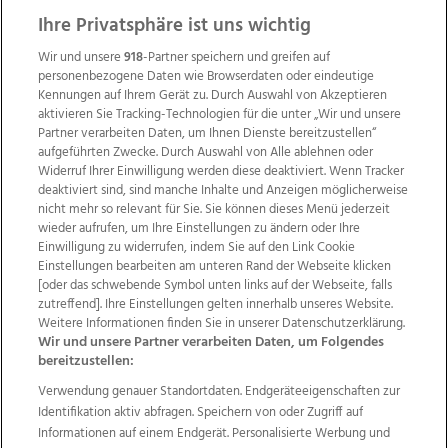
Ihre Privatsphäre ist uns wichtig
Wir und unsere
918
-Partner speichern und greifen auf
personenbezogene Daten wie Browserdaten oder eindeutige
Kennungen auf Ihrem Gerät zu. Durch Auswahl von Akzeptieren
aktivieren Sie Tracking-Technologien für die unter „Wir und unsere
Partner verarbeiten Daten, um Ihnen Dienste bereitzustellen“
aufgeführten Zwecke. Durch Auswahl von Alle ablehnen oder
Widerruf Ihrer Einwilligung werden diese deaktiviert. Wenn Tracker
deaktiviert sind, sind manche Inhalte und Anzeigen möglicherweise
nicht mehr so relevant für Sie. Sie können dieses Menü jederzeit
wieder aufrufen, um Ihre Einstellungen zu ändern oder Ihre
Einwilligung zu widerrufen, indem Sie auf den Link Cookie
Einstellungen bearbeiten am unteren Rand der Webseite klicken
Wir über uns
Mediadaten
Kontakt
Jobs
[oder das schwebende Symbol unten links auf der Webseite, falls
zutreffend]. Ihre Einstellungen gelten innerhalb unseres Website.
Datenschutz
Impressum
AGB Anzeigekunden
Weitere Informationen finden Sie in unserer Datenschutzerklärung.
AGB Website
Ehrenkodex
Politische Werbung
Wir und unsere Partner verarbeiten Daten, um Folgendes
bereitzustellen:
Verwendung genauer Standortdaten. Endgeräteeigenschaften zur
Weitere Angebote des Medienhauses Wimmer
Identifikation aktiv abfragen. Speichern von oder Zugriff auf
TV1
di-mog-i.at
OÖNow
Ischler Woche
Informationen auf einem Endgerät. Personalisierte Werbung und