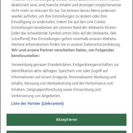
deaktiviert sind, sind manche Inhalte und Anzeigen möglicherweise
nicht mehr so relevant für Sie. Sie können dieses Menü jederzeit
wieder aufrufen, um Ihre Einstellungen zu ändern oder Ihre
Einwilligung zu widerrufen, indem Sie auf den Link Cookie
Einstellungen bearbeiten am unteren Rand der Webseite klicken
Wir über uns
Mediadaten
Kontakt
Jobs
[oder das schwebende Symbol unten links auf der Webseite, falls
zutreffend]. Ihre Einstellungen gelten innerhalb unseres Website.
Datenschutz
Impressum
AGB Anzeigekunden
Weitere Informationen finden Sie in unserer Datenschutzerklärung.
AGB Website
Ehrenkodex
Politische Werbung
Wir und unsere Partner verarbeiten Daten, um Folgendes
bereitzustellen:
Verwendung genauer Standortdaten. Endgeräteeigenschaften zur
Weitere Angebote des Medienhauses Wimmer
Identifikation aktiv abfragen. Speichern von oder Zugriff auf
TV1
di-mog-i.at
OÖNow
Ischler Woche
Informationen auf einem Endgerät. Personalisierte Werbung und
Life Radio
OÖNachrichten
OÖN Immobilien
Inhalte, Messung von Werbeleistung und der Performance von
OÖN Karriere
OÖN Reise
Promenaden Galerien
Inhalten, Zielgruppenforschung sowie Entwicklung und
Regionaljobs
wasistlos.at
wirtrauern.at
Verbesserung von Angeboten.
Liste der Partner (Lieferanten)
Akzeptieren
Copyrights © 2026 Tips Zeitungs GmbH & Co KG