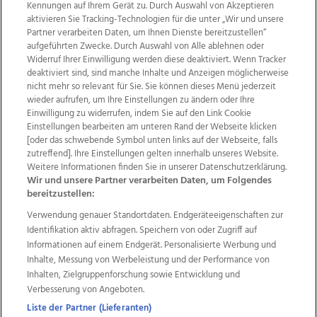
Kennungen auf Ihrem Gerät zu. Durch Auswahl von Akzeptieren
aktivieren Sie Tracking-Technologien für die unter „Wir und unsere
Partner verarbeiten Daten, um Ihnen Dienste bereitzustellen“
aufgeführten Zwecke. Durch Auswahl von Alle ablehnen oder
Widerruf Ihrer Einwilligung werden diese deaktiviert. Wenn Tracker
deaktiviert sind, sind manche Inhalte und Anzeigen möglicherweise
nicht mehr so relevant für Sie. Sie können dieses Menü jederzeit
wieder aufrufen, um Ihre Einstellungen zu ändern oder Ihre
Einwilligung zu widerrufen, indem Sie auf den Link Cookie
Einstellungen bearbeiten am unteren Rand der Webseite klicken
Wir über uns
Mediadaten
Kontakt
Jobs
[oder das schwebende Symbol unten links auf der Webseite, falls
Datenschutz
Impressum
AGB Anzeigekunden
zutreffend]. Ihre Einstellungen gelten innerhalb unseres Website.
AGB Website
Ehrenkodex
Politische Werbung
Weitere Informationen finden Sie in unserer Datenschutzerklärung.
Wir und unsere Partner verarbeiten Daten, um Folgendes
bereitzustellen:
Weitere Angebote des Medienhauses Wimmer
Verwendung genauer Standortdaten. Endgeräteeigenschaften zur
Identifikation aktiv abfragen. Speichern von oder Zugriff auf
TV1
di-mog-i.at
OÖNow
Ischler Woche
Informationen auf einem Endgerät. Personalisierte Werbung und
Life Radio
OÖNachrichten
OÖN Immobilien
Inhalte, Messung von Werbeleistung und der Performance von
OÖN Karriere
OÖN Reise
Promenaden Galerien
Inhalten, Zielgruppenforschung sowie Entwicklung und
Regionaljobs
wasistlos.at
wirtrauern.at
Verbesserung von Angeboten.
Liste der Partner (Lieferanten)