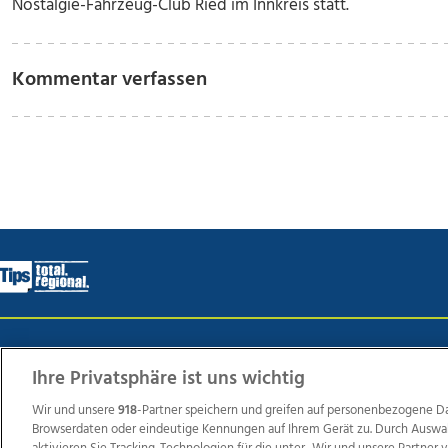
Nostalgie-Fahrzeug-Club Ried im Innkreis statt.
Kommentar verfassen
Wir über uns
Mediadaten
Kontakt
Jobs
Datens
Ihre Privatsphäre ist uns wichtig
Wir und unsere
918
-Partner speichern und greifen auf personenbezogene D
Browserdaten oder eindeutige Kennungen auf Ihrem Gerät zu. Durch Auswa
Weit