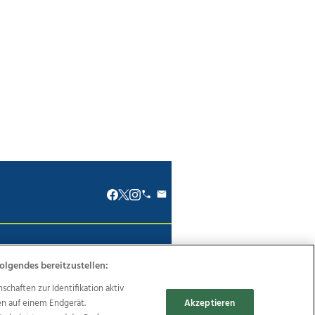
renkodex
Politische Werbung
olgendes bereitzustellen:
haften zur Identifikation aktiv
en auf einem Endgerät.
Akzeptieren