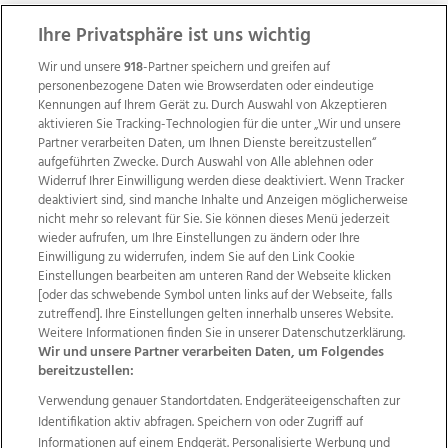
ZUR NACHRICHTENÜBERSICHT
Ihre Privatsphäre ist uns wichtig
Wir und unsere
918
-Partner speichern und greifen auf
personenbezogene Daten wie Browserdaten oder eindeutige
Kennungen auf Ihrem Gerät zu. Durch Auswahl von Akzeptieren
aktivieren Sie Tracking-Technologien für die unter „Wir und unsere
Partner verarbeiten Daten, um Ihnen Dienste bereitzustellen“
aufgeführten Zwecke. Durch Auswahl von Alle ablehnen oder
Widerruf Ihrer Einwilligung werden diese deaktiviert. Wenn Tracker
deaktiviert sind, sind manche Inhalte und Anzeigen möglicherweise
nicht mehr so relevant für Sie. Sie können dieses Menü jederzeit
wieder aufrufen, um Ihre Einstellungen zu ändern oder Ihre
Einwilligung zu widerrufen, indem Sie auf den Link Cookie
Einstellungen bearbeiten am unteren Rand der Webseite klicken
Wir über uns
Mediadaten
Kontakt
Jobs
[oder das schwebende Symbol unten links auf der Webseite, falls
zutreffend]. Ihre Einstellungen gelten innerhalb unseres Website.
Datenschutz
Impressum
AGB Anzeigekunden
Weitere Informationen finden Sie in unserer Datenschutzerklärung.
AGB Website
Ehrenkodex
Politische Werbung
Wir und unsere Partner verarbeiten Daten, um Folgendes
bereitzustellen:
Verwendung genauer Standortdaten. Endgeräteeigenschaften zur
Weitere Angebote des Medienhauses Wimmer
Identifikation aktiv abfragen. Speichern von oder Zugriff auf
TV1
di-mog-i.at
OÖNow
Ischler Woche
Informationen auf einem Endgerät. Personalisierte Werbung und