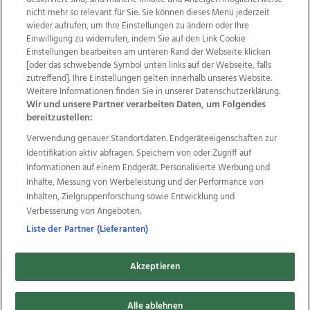
nicht mehr so relevant für Sie. Sie können dieses Menü jederzeit
wieder aufrufen, um Ihre Einstellungen zu ändern oder Ihre
Einwilligung zu widerrufen, indem Sie auf den Link Cookie
Einstellungen bearbeiten am unteren Rand der Webseite klicken
Wir über uns
Mediadaten
Kontakt
Jobs
[oder das schwebende Symbol unten links auf der Webseite, falls
zutreffend]. Ihre Einstellungen gelten innerhalb unseres Website.
Datenschutz
Impressum
AGB Anzeigekunden
Weitere Informationen finden Sie in unserer Datenschutzerklärung.
AGB Website
Ehrenkodex
Politische Werbung
Wir und unsere Partner verarbeiten Daten, um Folgendes
bereitzustellen:
Verwendung genauer Standortdaten. Endgeräteeigenschaften zur
Weitere Angebote des Medienhauses Wimmer
Identifikation aktiv abfragen. Speichern von oder Zugriff auf
TV1
di-mog-i.at
OÖNow
Ischler Woche
Informationen auf einem Endgerät. Personalisierte Werbung und
Life Radio
OÖNachrichten
OÖN Immobilien
Inhalte, Messung von Werbeleistung und der Performance von
OÖN Karriere
OÖN Reise
Promenaden Galerien
Inhalten, Zielgruppenforschung sowie Entwicklung und
Regionaljobs
wasistlos.at
wirtrauern.at
Verbesserung von Angeboten.
Liste der Partner (Lieferanten)
Akzeptieren
Copyrights © 2026 Tips Zeitungs GmbH & Co KG
Alle ablehnen
developed by
11x11.net