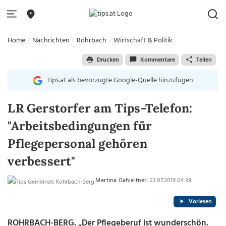
Home
Nachrichten
Rohrbach
Wirtschaft & Politik
Drucken
Kommentare
Teilen
tips.at als bevorzugte Google-Quelle hinzufügen
LR Gerstorfer am Tips-Telefon:
"Arbeitsbedingungen für
Pflegepersonal gehören
verbessert"
Martina Gahleitner
, 23.07.2019 04:39
Vorlesen
ROHRBACH-BERG. „Der Pflegeberuf ist wunderschön.