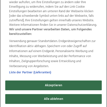
wieder aufrufen, um Ihre Einstellungen zu ändern oder Ihre
Einwilligung zu widerrufen, indem Sie auf den Link Cookie
Einstellungen bearbeiten am unteren Rand der Webseite klicken
Wir über uns
Mediadaten
Kontakt
Jobs
[oder das schwebende Symbol unten links auf der Webseite, falls
zutreffend]. Ihre Einstellungen gelten innerhalb unseres Website.
Datenschutz
Impressum
AGB Anzeigekunden
Weitere Informationen finden Sie in unserer Datenschutzerklärung.
AGB Website
Ehrenkodex
Politische Werbung
Wir und unsere Partner verarbeiten Daten, um Folgendes
bereitzustellen:
Verwendung genauer Standortdaten. Endgeräteeigenschaften zur
Weitere Angebote des Medienhauses Wimmer
Identifikation aktiv abfragen. Speichern von oder Zugriff auf
TV1
di-mog-i.at
OÖNow
Ischler Woche
Informationen auf einem Endgerät. Personalisierte Werbung und
Life Radio
OÖNachrichten
OÖN Immobilien
Inhalte, Messung von Werbeleistung und der Performance von
OÖN Karriere
OÖN Reise
Promenaden Galerien
Inhalten, Zielgruppenforschung sowie Entwicklung und
Regionaljobs
wasistlos.at
wirtrauern.at
Verbesserung von Angeboten.
Liste der Partner (Lieferanten)
Akzeptieren
Copyrights © 2026 Tips Zeitungs GmbH & Co KG
Alle ablehnen
developed by
11x11.net