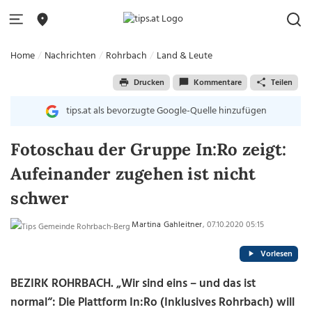
Home
Nachrichten
Rohrbach
Land & Leute
Drucken
Kommentare
Teilen
tips.at als bevorzugte Google-Quelle hinzufügen
Fotoschau der Gruppe In:Ro zeigt:
Aufeinander zugehen ist nicht
schwer
Martina Gahleitner
, 07.10.2020 05:15
Vorlesen
BEZIRK ROHRBACH. „Wir sind eins – und das ist
normal“: Die Plattform In:Ro (Inklusives Rohrbach) will