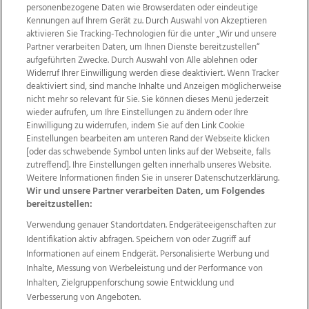
personenbezogene Daten wie Browserdaten oder eindeutige
Kennungen auf Ihrem Gerät zu. Durch Auswahl von Akzeptieren
aktivieren Sie Tracking-Technologien für die unter „Wir und unsere
Partner verarbeiten Daten, um Ihnen Dienste bereitzustellen“
aufgeführten Zwecke. Durch Auswahl von Alle ablehnen oder
Widerruf Ihrer Einwilligung werden diese deaktiviert. Wenn Tracker
deaktiviert sind, sind manche Inhalte und Anzeigen möglicherweise
nicht mehr so relevant für Sie. Sie können dieses Menü jederzeit
wieder aufrufen, um Ihre Einstellungen zu ändern oder Ihre
Einwilligung zu widerrufen, indem Sie auf den Link Cookie
Einstellungen bearbeiten am unteren Rand der Webseite klicken
Wir über uns
Mediadaten
Kontakt
Jobs
[oder das schwebende Symbol unten links auf der Webseite, falls
zutreffend]. Ihre Einstellungen gelten innerhalb unseres Website.
Datenschutz
Impressum
AGB Anzeigekunden
Weitere Informationen finden Sie in unserer Datenschutzerklärung.
AGB Website
Ehrenkodex
Politische Werbung
Wir und unsere Partner verarbeiten Daten, um Folgendes
bereitzustellen:
Verwendung genauer Standortdaten. Endgeräteeigenschaften zur
Weitere Angebote des Medienhauses Wimmer
Identifikation aktiv abfragen. Speichern von oder Zugriff auf
TV1
di-mog-i.at
OÖNow
Ischler Woche
Informationen auf einem Endgerät. Personalisierte Werbung und
Life Radio
OÖNachrichten
OÖN Immobilien
Inhalte, Messung von Werbeleistung und der Performance von
OÖN Karriere
OÖN Reise
Promenaden Galerien
Inhalten, Zielgruppenforschung sowie Entwicklung und
Regionaljobs
wasistlos.at
wirtrauern.at
Verbesserung von Angeboten.