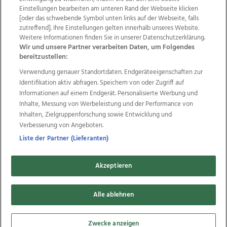
Einstellungen bearbeiten am unteren Rand der Webseite klicken
Wir über uns
Mediadaten
Kontakt
Jobs
[oder das schwebende Symbol unten links auf der Webseite, falls
zutreffend]. Ihre Einstellungen gelten innerhalb unseres Website.
Datenschutz
Impressum
AGB Anzeigekunden
Weitere Informationen finden Sie in unserer Datenschutzerklärung.
AGB Website
Ehrenkodex
Politische Werbung
Wir und unsere Partner verarbeiten Daten, um Folgendes
bereitzustellen:
Verwendung genauer Standortdaten. Endgeräteeigenschaften zur
Weitere Angebote des Medienhauses Wimmer
Identifikation aktiv abfragen. Speichern von oder Zugriff auf
TV1
di-mog-i.at
OÖNow
Ischler Woche
Informationen auf einem Endgerät. Personalisierte Werbung und
Life Radio
OÖNachrichten
OÖN Immobilien
Inhalte, Messung von Werbeleistung und der Performance von
OÖN Karriere
OÖN Reise
Promenaden Galerien
Inhalten, Zielgruppenforschung sowie Entwicklung und
Regionaljobs
wasistlos.at
wirtrauern.at
Verbesserung von Angeboten.
Liste der Partner (Lieferanten)
Akzeptieren
Copyrights © 2026 Tips Zeitungs GmbH & Co KG
Alle ablehnen
developed by
11x11.net
Cookie Einstellungen bearbeiten
Zwecke anzeigen