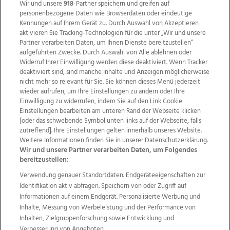
Wir und unsere
918
-Partner speichern und greifen auf
personenbezogene Daten wie Browserdaten oder eindeutige
Kennungen auf Ihrem Gerät zu. Durch Auswahl von Akzeptieren
aktivieren Sie Tracking-Technologien für die unter „Wir und unsere
Partner verarbeiten Daten, um Ihnen Dienste bereitzustellen“
aufgeführten Zwecke. Durch Auswahl von Alle ablehnen oder
Widerruf Ihrer Einwilligung werden diese deaktiviert. Wenn Tracker
deaktiviert sind, sind manche Inhalte und Anzeigen möglicherweise
nicht mehr so relevant für Sie. Sie können dieses Menü jederzeit
wieder aufrufen, um Ihre Einstellungen zu ändern oder Ihre
Einwilligung zu widerrufen, indem Sie auf den Link Cookie
Einstellungen bearbeiten am unteren Rand der Webseite klicken
Wir über uns
Mediadaten
Kontakt
Jobs
[oder das schwebende Symbol unten links auf der Webseite, falls
Datenschutz
Impressum
AGB Anzeigekunden
zutreffend]. Ihre Einstellungen gelten innerhalb unseres Website.
AGB Website
Ehrenkodex
Politische Werbung
Weitere Informationen finden Sie in unserer Datenschutzerklärung.
Wir und unsere Partner verarbeiten Daten, um Folgendes
bereitzustellen:
Weitere Angebote des Medienhauses Wimmer
Verwendung genauer Standortdaten. Endgeräteeigenschaften zur
Identifikation aktiv abfragen. Speichern von oder Zugriff auf
TV1
di-mog-i.at
OÖNow
Ischler Woche
Informationen auf einem Endgerät. Personalisierte Werbung und
Life Radio
OÖNachrichten
OÖN Immobilien
Inhalte, Messung von Werbeleistung und der Performance von
OÖN Karriere
OÖN Reise
Promenaden Galerien
Inhalten, Zielgruppenforschung sowie Entwicklung und
Regionaljobs
wasistlos.at
wirtrauern.at
Verbesserung von Angeboten.