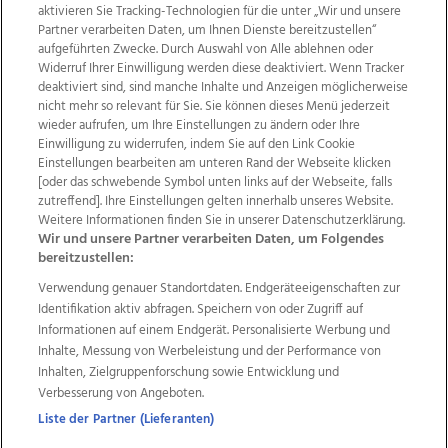
aktivieren Sie Tracking-Technologien für die unter „Wir und unsere
Partner verarbeiten Daten, um Ihnen Dienste bereitzustellen“
aufgeführten Zwecke. Durch Auswahl von Alle ablehnen oder
Widerruf Ihrer Einwilligung werden diese deaktiviert. Wenn Tracker
deaktiviert sind, sind manche Inhalte und Anzeigen möglicherweise
nicht mehr so relevant für Sie. Sie können dieses Menü jederzeit
wieder aufrufen, um Ihre Einstellungen zu ändern oder Ihre
Einwilligung zu widerrufen, indem Sie auf den Link Cookie
Einstellungen bearbeiten am unteren Rand der Webseite klicken
Wir über uns
Mediadaten
Kontakt
Jobs
[oder das schwebende Symbol unten links auf der Webseite, falls
zutreffend]. Ihre Einstellungen gelten innerhalb unseres Website.
Datenschutz
Impressum
AGB Anzeigekunden
Weitere Informationen finden Sie in unserer Datenschutzerklärung.
AGB Website
Ehrenkodex
Politische Werbung
Wir und unsere Partner verarbeiten Daten, um Folgendes
bereitzustellen:
Verwendung genauer Standortdaten. Endgeräteeigenschaften zur
Weitere Angebote des Medienhauses Wimmer
Identifikation aktiv abfragen. Speichern von oder Zugriff auf
TV1
di-mog-i.at
OÖNow
Ischler Woche
Informationen auf einem Endgerät. Personalisierte Werbung und
Life Radio
OÖNachrichten
OÖN Immobilien
Inhalte, Messung von Werbeleistung und der Performance von
OÖN Karriere
OÖN Reise
Promenaden Galerien
Inhalten, Zielgruppenforschung sowie Entwicklung und
Regionaljobs
wasistlos.at
wirtrauern.at
Verbesserung von Angeboten.
Liste der Partner (Lieferanten)