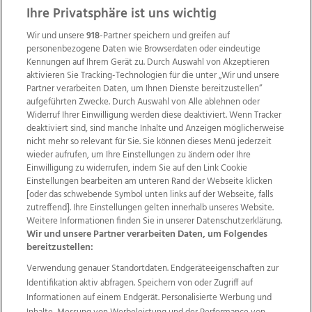
ZUR NACHRICHTENÜBERSICHT
Ihre Privatsphäre ist uns wichtig
Wir und unsere
918
-Partner speichern und greifen auf
personenbezogene Daten wie Browserdaten oder eindeutige
Kennungen auf Ihrem Gerät zu. Durch Auswahl von Akzeptieren
aktivieren Sie Tracking-Technologien für die unter „Wir und unsere
Partner verarbeiten Daten, um Ihnen Dienste bereitzustellen“
aufgeführten Zwecke. Durch Auswahl von Alle ablehnen oder
Widerruf Ihrer Einwilligung werden diese deaktiviert. Wenn Tracker
deaktiviert sind, sind manche Inhalte und Anzeigen möglicherweise
nicht mehr so relevant für Sie. Sie können dieses Menü jederzeit
wieder aufrufen, um Ihre Einstellungen zu ändern oder Ihre
Einwilligung zu widerrufen, indem Sie auf den Link Cookie
Einstellungen bearbeiten am unteren Rand der Webseite klicken
Wir über uns
Mediadaten
Kontakt
Jobs
[oder das schwebende Symbol unten links auf der Webseite, falls
Datenschutz
Impressum
AGB Anzeigekunden
zutreffend]. Ihre Einstellungen gelten innerhalb unseres Website.
Weitere Informationen finden Sie in unserer Datenschutzerklärung.
AGB Website
Ehrenkodex
Politische Werbung
Wir und unsere Partner verarbeiten Daten, um Folgendes
bereitzustellen:
Verwendung genauer Standortdaten. Endgeräteeigenschaften zur
Weitere Angebote des Medienhauses Wimmer
Identifikation aktiv abfragen. Speichern von oder Zugriff auf
TV1
di-mog-i.at
OÖNow
Ischler Woche
Informationen auf einem Endgerät. Personalisierte Werbung und
Life Radio
OÖNachrichten
OÖN Immobilien