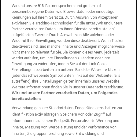
Wir und unsere
918
-Partner speichern und greifen auf
personenbezogene Daten wie Browserdaten oder eindeutige
Kennungen auf Ihrem Gerät zu. Durch Auswahl von Akzeptieren
aktivieren Sie Tracking-Technologien für die unter „Wir und unsere
Partner verarbeiten Daten, um Ihnen Dienste bereitzustellen“
aufgeführten Zwecke. Durch Auswahl von Alle ablehnen oder
Widerruf Ihrer Einwilligung werden diese deaktiviert. Wenn Tracker
deaktiviert sind, sind manche Inhalte und Anzeigen möglicherweise
nicht mehr so relevant für Sie. Sie können dieses Menü jederzeit
wieder aufrufen, um Ihre Einstellungen zu ändern oder Ihre
Einwilligung zu widerrufen, indem Sie auf den Link Cookie
Einstellungen bearbeiten am unteren Rand der Webseite klicken
Wir über uns
Mediadaten
Kontakt
Jobs
[oder das schwebende Symbol unten links auf der Webseite, falls
zutreffend]. Ihre Einstellungen gelten innerhalb unseres Website.
Datenschutz
Impressum
AGB Anzeigekunden
Weitere Informationen finden Sie in unserer Datenschutzerklärung.
AGB Website
Ehrenkodex
Politische Werbung
Wir und unsere Partner verarbeiten Daten, um Folgendes
bereitzustellen:
Verwendung genauer Standortdaten. Endgeräteeigenschaften zur
Weitere Angebote des Medienhauses Wimmer
Identifikation aktiv abfragen. Speichern von oder Zugriff auf
TV1
di-mog-i.at
OÖNow
Ischler Woche
Informationen auf einem Endgerät. Personalisierte Werbung und
Life Radio
OÖNachrichten
OÖN Immobilien
Inhalte, Messung von Werbeleistung und der Performance von
OÖN Karriere
OÖN Reise
Promenaden Galerien
Inhalten, Zielgruppenforschung sowie Entwicklung und