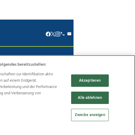
renkodex
Politische Werbung
olgendes bereitzustellen:
haften zur Identifikation aktiv
en auf einem Endgerät.
Akzeptieren
Werbeleistung und der Performance
Reise
Promenaden Galerien
ung und Verbesserung von
Alle ablehnen
Zwecke anzeigen
Cookie Einstellungen bearbeiten