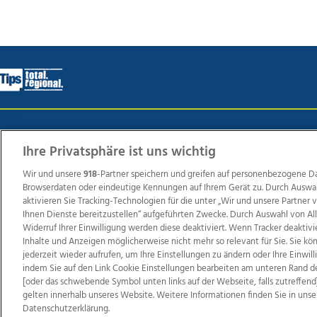
Wir über uns
Mediadaten
Kontakt
Jobs
Datens
Ihre Privatsphäre ist uns wichtig
Wir und unsere
918
-Partner speichern und greifen auf personenbezogene D
Browserdaten oder eindeutige Kennungen auf Ihrem Gerät zu. Durch Auswa
Weit
aktivieren Sie Tracking-Technologien für die unter „Wir und unsere Partner
TV1
di-mog-i.at
OÖNow
Ischler Woche
Life Ra
Ihnen Dienste bereitzustellen“ aufgeführten Zwecke. Durch Auswahl von Al
Widerruf Ihrer Einwilligung werden diese deaktiviert. Wenn Tracker deaktivi
Reg
Inhalte und Anzeigen möglicherweise nicht mehr so relevant für Sie. Sie k
jederzeit wieder aufrufen, um Ihre Einstellungen zu ändern oder Ihre Einwil
indem Sie auf den Link Cookie Einstellungen bearbeiten am unteren Rand d
[oder das schwebende Symbol unten links auf der Webseite, falls zutreffend]
Copyrights © 2026 Tips Zeitungs GmbH & Co KG
gelten innerhalb unseres Website. Weitere Informationen finden Sie in unse
Datenschutzerklärung.