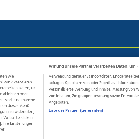
chutz
Impressum
AGB Anzeigekunden
AGB Website
Eh
Wir und unsere Partner verarbeiten Daten, um F
aten wie
Verwendung genauer Standortdaten. Endgeräteeigensc
hl von Akzeptieren
abfragen. Speichern von oder Zugriff auf Information
ere Angebote des Medienhauses Wimmer
 verarbeiten Daten, um
Personalisierte Werbung und Inhalte, Messung von 
dio
OÖNachrichten
OÖN Immobilien
OÖN Karriere
OÖN 
le ablehnen oder
von Inhalten, Zielgruppenforschung sowie Entwickl
ert sind, sind manche
ionaljobs
wasistlos.at
wirtrauern.at
Angeboten.
önnen dieses Menü
Liste der Partner (Lieferanten)
ligung zu widerrufen,
er Webseite klicken
. Ihre Einstellungen
developed by
11x11.net
rer