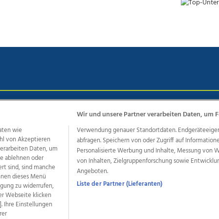
chutz
Impressum
AGB Anzeigekunden
AGB Website
Eh
Wir und unsere Partner verarbeiten Daten, um F
aten wie
Verwendung genauer Standortdaten. Endgeräteeigensc
hl von Akzeptieren
abfragen. Speichern von oder Zugriff auf Information
ere Angebote des Medienhauses Wimmer
 verarbeiten Daten, um
Personalisierte Werbung und Inhalte, Messung von 
le ablehnen oder
von Inhalten, Zielgruppenforschung sowie Entwickl
dio
OÖNachrichten
OÖN Immobilien
OÖN Karriere
OÖN 
ert sind, sind manche
Angeboten.
ionaljobs
wasistlos.at
wirtrauern.at
önnen dieses Menü
Liste der Partner (Lieferanten)
ligung zu widerrufen,
er Webseite klicken
. Ihre Einstellungen
rer
developed by
11x11.net