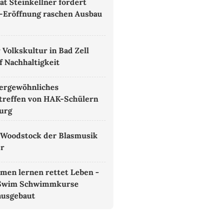
at Steinkellner fordert
-Eröffnung raschen Ausbau
 Volkskultur in Bad Zell
f Nachhaltigkeit
ergewöhnliches
treffen von HAK-Schülern
burg
 Woodstock der Blasmusik
er
en lernen rettet Leben -
Swim Schwimmkurse
ausgebaut