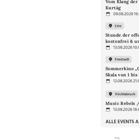
Vom Klang der 
Kurtág
09.08.2026 19
Linz
Stunde der off
kostenfrei & u
13.08.2026 10
Freistadt
Sommerkino „G
Skala von 1 bis
12.08.2026 21:
Vöcklabruck
Music Rebels /
13.08.2026 18
ALLE EVENTS 