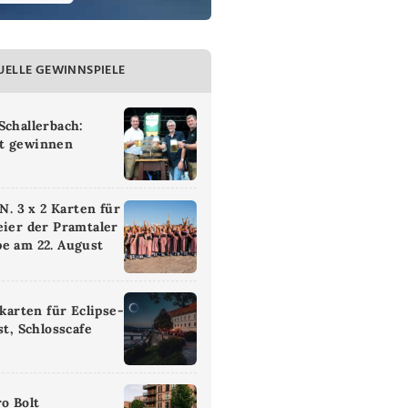
UELLE GEWINNSPIELE
Schallerbach:
t gewinnen
 3 x 2 Karten für
eier der Pramtaler
e am 22. August
ikarten für Eclipse-
st, Schlosscafe
ro Bolt