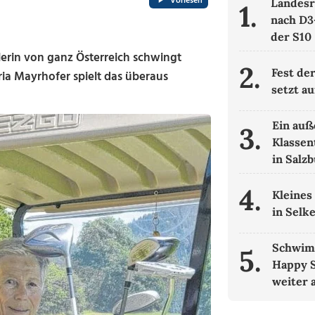
Vorlesen
Landesr
1.
nach D3
der S10
lerin von ganz Österreich schwingt
2.
Fest der
ria Mayrhofer spielt das überaus
setzt au
Ein auß
3.
Klassen
in Salz
4.
Kleines
in Selk
Schwimm
5.
Happy 
weiter 