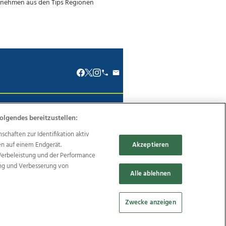
renkodex
Politische Werbung
olgendes bereitzustellen:
haften zur Identifikation aktiv
en auf einem Endgerät.
Akzeptieren
Werbeleistung und der Performance
ung und Verbesserung von
Reise
Promenaden Galerien
Alle ablehnen
Zwecke anzeigen