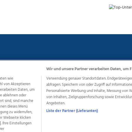
Wir und unsere Partner verarbeiten Daten, um F
chutz
Impressum
AGB Anzeigekunden
AGB Website
Eh
aten wie
Verwendung genauer Standortdaten. Endgeräteeigensc
hl von Akzeptieren
abfragen. Speichern von oder Zugriff auf Information
 verarbeiten Daten, um
Personalisierte Werbung und Inhalte, Messung von 
le ablehnen oder
ere Angebote des Medienhauses Wimmer
von Inhalten, Zielgruppenforschung sowie Entwickl
ert sind, sind manche
Angeboten.
dio
OÖNachrichten
OÖN Immobilien
OÖN Karriere
OÖN 
önnen dieses Menü
ionaljobs
wasistlos.at
wirtrauern.at
Liste der Partner (Lieferanten)
ligung zu widerrufen,
er Webseite klicken
. Ihre Einstellungen
rer