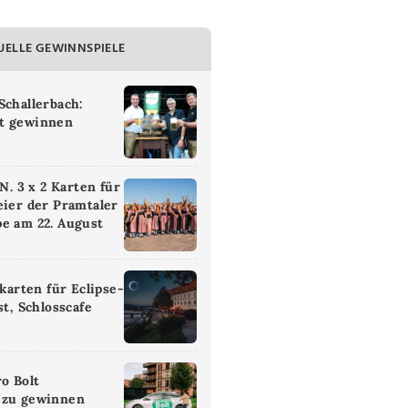
UELLE GEWINNSPIELE
Schallerbach:
t gewinnen
 3 x 2 Karten für
eier der Pramtaler
e am 22. August
ikarten für Eclipse-
st, Schlosscafe
ro Bolt
 zu gewinnen