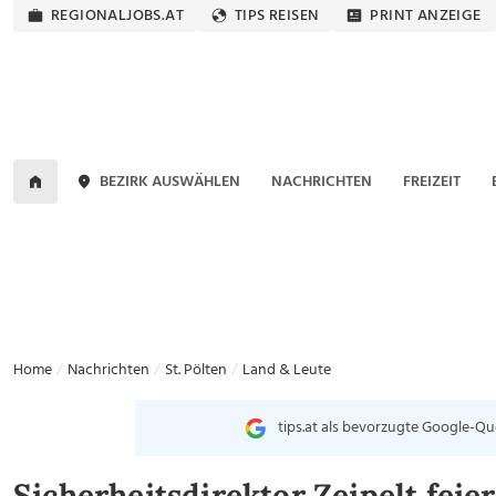
REGIONALJOBS.AT
TIPS REISEN
PRINT ANZEIGE
BEZIRK AUSWÄHLEN
NACHRICHTEN
FREIZEIT
Home
Nachrichten
St. Pölten
Land & Leute
tips.at als bevorzugte Google-Qu
Sicherheitsdirektor Zeipelt feie