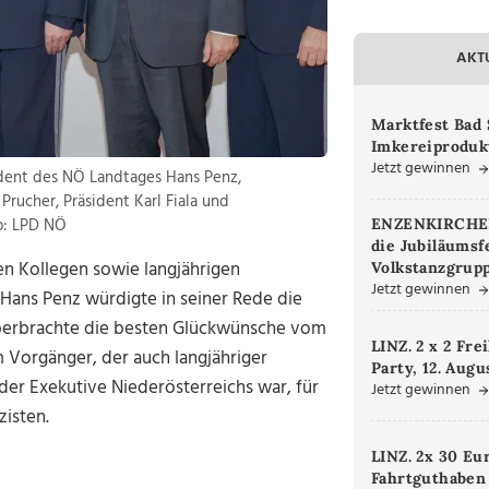
AKT
Marktfest Bad 
Imkereiproduk
Jetzt gewinnen
äsident des NÖ Landtages Hans Penz,
 Prucher, Präsident Karl Fiala und
to: LPD NÖ
ENZENKIRCHEN.
die Jubiläumsf
en Kollegen sowie langjährigen
Volkstanzgrupp
Jetzt gewinnen
 Hans Penz würdigte in seiner Rede die
 überbrachte die besten Glückwünsche vom
LINZ. 2 x 2 Fre
m Vorgänger, der auch langjähriger
Party, 12. Augu
der Exekutive Niederösterreichs war, für
Jetzt gewinnen
zisten.
LINZ. 2x 30 Eu
Fahrtguthaben