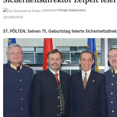
Leserartikel
Philipp Hebenstreit
,
29.11.2016 14:09
ST. PÖLTEN. Seinen 75. Geburtstag feierte Sicherheitsdirek