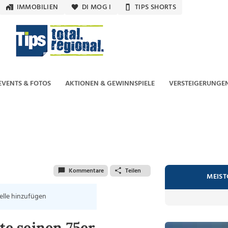
IMMOBILIEN
DI MOG I
TIPS SHORTS
EVENTS & FOTOS
AKTIONEN & GEWINNSPIELE
VERSTEIGERUNGE
Kommentare
Teilen
MEIST
elle hinzufügen
rte seinen 75er