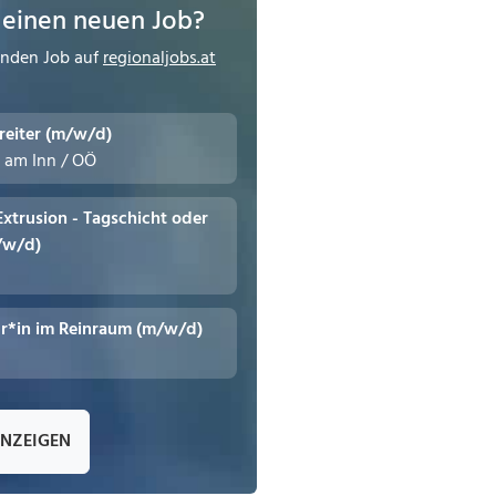
 einen neuen Job?
enden Job auf
regionaljobs.at
reiter (m/w/d)
n am Inn / OÖ
 Extrusion - Tagschicht oder
/w/d)
r*in im Reinraum (m/w/d)
ANZEIGEN