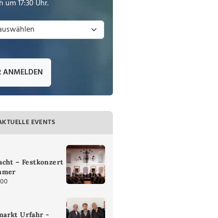
 um 17:30 Uhr.
R ANMELDEN
AKTUELLE EVENTS
cht – Festkonzert
mmer
:00
arkt Urfahr -