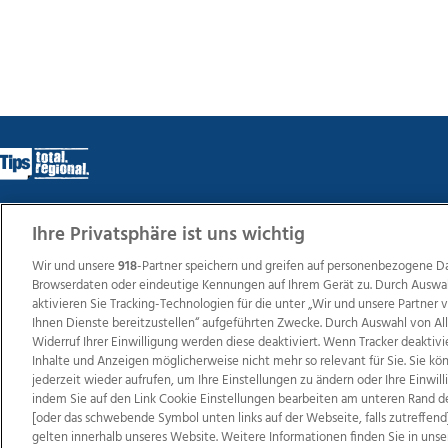
Ihre Privatsphäre ist uns wichtig
Wir über uns
Mediadaten
Kontakt
Jobs
Datens
Wir und unsere
918
-Partner speichern und greifen auf personenbezogene D
Browserdaten oder eindeutige Kennungen auf Ihrem Gerät zu. Durch Auswa
aktivieren Sie Tracking-Technologien für die unter „Wir und unsere Partner
Ihnen Dienste bereitzustellen“ aufgeführten Zwecke. Durch Auswahl von Al
Weit
Widerruf Ihrer Einwilligung werden diese deaktiviert. Wenn Tracker deaktivi
TV1
di-mog-i.at
OÖNow
Ischler Woche
Life Ra
Inhalte und Anzeigen möglicherweise nicht mehr so relevant für Sie. Sie k
Reg
jederzeit wieder aufrufen, um Ihre Einstellungen zu ändern oder Ihre Einwil
indem Sie auf den Link Cookie Einstellungen bearbeiten am unteren Rand d
[oder das schwebende Symbol unten links auf der Webseite, falls zutreffend]
gelten innerhalb unseres Website. Weitere Informationen finden Sie in unse