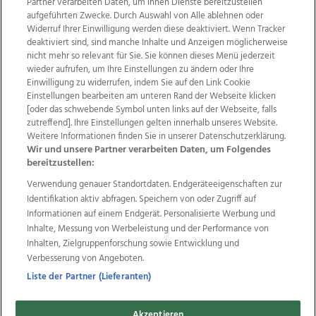
Partner verarbeiten Daten, um Ihnen Dienste bereitzustellen“
aufgeführten Zwecke. Durch Auswahl von Alle ablehnen oder
Widerruf Ihrer Einwilligung werden diese deaktiviert. Wenn Tracker
deaktiviert sind, sind manche Inhalte und Anzeigen möglicherweise
nicht mehr so relevant für Sie. Sie können dieses Menü jederzeit
wieder aufrufen, um Ihre Einstellungen zu ändern oder Ihre
Einwilligung zu widerrufen, indem Sie auf den Link Cookie
Einstellungen bearbeiten am unteren Rand der Webseite klicken
Wir über uns
Mediadaten
Kontakt
Jobs
[oder das schwebende Symbol unten links auf der Webseite, falls
zutreffend]. Ihre Einstellungen gelten innerhalb unseres Website.
Datenschutz
Impressum
AGB Anzeigekunden
Weitere Informationen finden Sie in unserer Datenschutzerklärung.
AGB Website
Ehrenkodex
Politische Werbung
Wir und unsere Partner verarbeiten Daten, um Folgendes
bereitzustellen:
Verwendung genauer Standortdaten. Endgeräteeigenschaften zur
Weitere Angebote des Medienhauses Wimmer
Identifikation aktiv abfragen. Speichern von oder Zugriff auf
TV1
di-mog-i.at
OÖNow
Ischler Woche
Informationen auf einem Endgerät. Personalisierte Werbung und
Life Radio
OÖNachrichten
OÖN Immobilien
Inhalte, Messung von Werbeleistung und der Performance von
OÖN Karriere
OÖN Reise
Promenaden Galerien
Inhalten, Zielgruppenforschung sowie Entwicklung und
Regionaljobs
wasistlos.at
wirtrauern.at
Verbesserung von Angeboten.
Liste der Partner (Lieferanten)
Akzeptieren