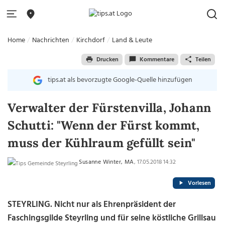
Home
Nachrichten
Kirchdorf
Land & Leute
Drucken
Kommentare
Teilen
tips.at als bevorzugte Google-Quelle hinzufügen
Verwalter der Fürstenvilla, Johann
Schutti: "Wenn der Fürst kommt,
muss der Kühlraum gefüllt sein"
Susanne Winter, MA
, 17.05.2018 14:32
Vorlesen
STEYRLING. Nicht nur als Ehrenpräsident der
Faschingsgilde Steyrling und für seine köstliche Grillsau