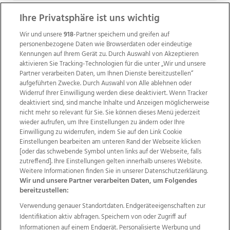
Ihre Privatsphäre ist uns wichtig
Wir und unsere
918
-Partner speichern und greifen auf
personenbezogene Daten wie Browserdaten oder eindeutige
Kennungen auf Ihrem Gerät zu. Durch Auswahl von Akzeptieren
aktivieren Sie Tracking-Technologien für die unter „Wir und unsere
Partner verarbeiten Daten, um Ihnen Dienste bereitzustellen“
aufgeführten Zwecke. Durch Auswahl von Alle ablehnen oder
Widerruf Ihrer Einwilligung werden diese deaktiviert. Wenn Tracker
deaktiviert sind, sind manche Inhalte und Anzeigen möglicherweise
nicht mehr so relevant für Sie. Sie können dieses Menü jederzeit
wieder aufrufen, um Ihre Einstellungen zu ändern oder Ihre
Einwilligung zu widerrufen, indem Sie auf den Link Cookie
Einstellungen bearbeiten am unteren Rand der Webseite klicken
Wir über uns
Mediadaten
Kontakt
Jobs
[oder das schwebende Symbol unten links auf der Webseite, falls
Datenschutz
Impressum
AGB Anzeigekunden
zutreffend]. Ihre Einstellungen gelten innerhalb unseres Website.
AGB Website
Ehrenkodex
Politische Werbung
Weitere Informationen finden Sie in unserer Datenschutzerklärung.
Wir und unsere Partner verarbeiten Daten, um Folgendes
bereitzustellen:
Weitere Angebote des Medienhauses Wimmer
Verwendung genauer Standortdaten. Endgeräteeigenschaften zur
Identifikation aktiv abfragen. Speichern von oder Zugriff auf
TV1
di-mog-i.at
OÖNow
Ischler Woche
Informationen auf einem Endgerät. Personalisierte Werbung und