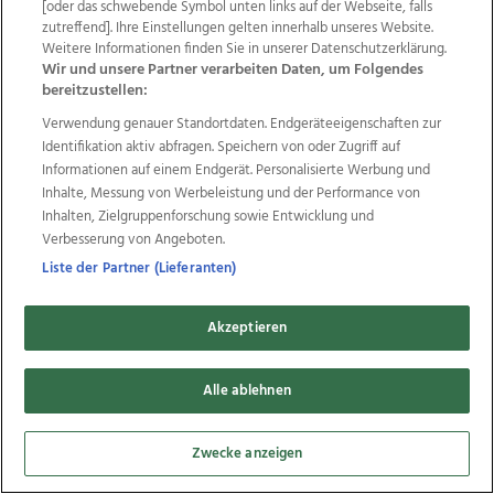
Wir über uns
Mediadaten
Kontakt
Jobs
[oder das schwebende Symbol unten links auf der Webseite, falls
zutreffend]. Ihre Einstellungen gelten innerhalb unseres Website.
Datenschutz
Impressum
AGB Anzeigekunden
Weitere Informationen finden Sie in unserer Datenschutzerklärung.
AGB Website
Ehrenkodex
Politische Werbung
Wir und unsere Partner verarbeiten Daten, um Folgendes
bereitzustellen:
Verwendung genauer Standortdaten. Endgeräteeigenschaften zur
Weitere Angebote des Medienhauses Wimmer
Identifikation aktiv abfragen. Speichern von oder Zugriff auf
TV1
di-mog-i.at
OÖNow
Ischler Woche
Informationen auf einem Endgerät. Personalisierte Werbung und
Life Radio
OÖNachrichten
OÖN Immobilien
Inhalte, Messung von Werbeleistung und der Performance von
OÖN Karriere
OÖN Reise
Promenaden Galerien
Inhalten, Zielgruppenforschung sowie Entwicklung und
Regionaljobs
wasistlos.at
wirtrauern.at
Verbesserung von Angeboten.
Liste der Partner (Lieferanten)
Akzeptieren
Copyrights © 2026 Tips Zeitungs GmbH & Co KG
Alle ablehnen
developed by
11x11.net
Cookie Einstellungen bearbeiten
Zwecke anzeigen