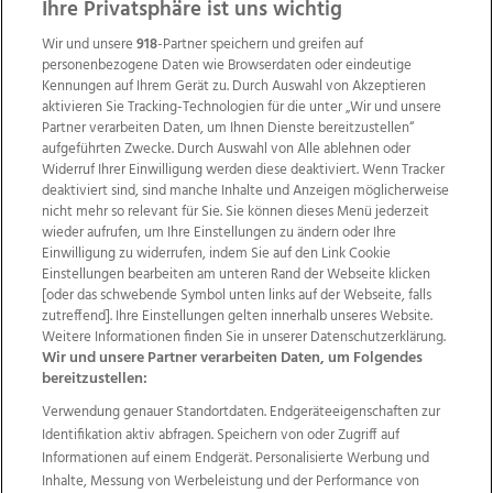
ZUR NACHRICHTENÜBERSICHT
Ihre Privatsphäre ist uns wichtig
Wir und unsere
918
-Partner speichern und greifen auf
personenbezogene Daten wie Browserdaten oder eindeutige
Kennungen auf Ihrem Gerät zu. Durch Auswahl von Akzeptieren
aktivieren Sie Tracking-Technologien für die unter „Wir und unsere
Partner verarbeiten Daten, um Ihnen Dienste bereitzustellen“
aufgeführten Zwecke. Durch Auswahl von Alle ablehnen oder
Widerruf Ihrer Einwilligung werden diese deaktiviert. Wenn Tracker
deaktiviert sind, sind manche Inhalte und Anzeigen möglicherweise
nicht mehr so relevant für Sie. Sie können dieses Menü jederzeit
wieder aufrufen, um Ihre Einstellungen zu ändern oder Ihre
Einwilligung zu widerrufen, indem Sie auf den Link Cookie
Einstellungen bearbeiten am unteren Rand der Webseite klicken
Wir über uns
Mediadaten
Kontakt
Jobs
[oder das schwebende Symbol unten links auf der Webseite, falls
zutreffend]. Ihre Einstellungen gelten innerhalb unseres Website.
Datenschutz
Impressum
AGB Anzeigekunden
Weitere Informationen finden Sie in unserer Datenschutzerklärung.
AGB Website
Ehrenkodex
Politische Werbung
Wir und unsere Partner verarbeiten Daten, um Folgendes
bereitzustellen:
Verwendung genauer Standortdaten. Endgeräteeigenschaften zur
Weitere Angebote des Medienhauses Wimmer
Identifikation aktiv abfragen. Speichern von oder Zugriff auf
TV1
di-mog-i.at
OÖNow
Ischler Woche
Informationen auf einem Endgerät. Personalisierte Werbung und
Life Radio
OÖNachrichten
OÖN Immobilien
Inhalte, Messung von Werbeleistung und der Performance von