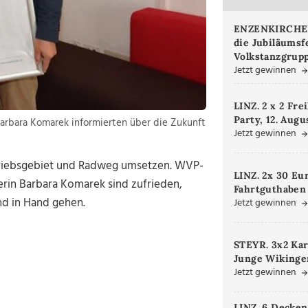
ENZENKIRCHEN.
die Jubiläumsf
Volkstanzgrupp
Jetzt gewinnen
LINZ. 2 x 2 Fre
Party, 12. Augu
rbara Komarek informierten über die Zukunft
Jetzt gewinnen
etriebsgebiet und Radweg umsetzen. WVP-
LINZ. 2x 30 Eu
in Barbara Komarek sind zufrieden,
Fahrtguthaben
nd in Hand gehen.
Jetzt gewinnen
STEYR. 3x2 Kar
Junge Wikinger
Jetzt gewinnen
LINZ. 6 Decken