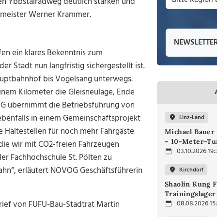
en Ybbstalradweg deutlich stärken und
germeister Werner Krammer.
NEWSLETTE
en ein klares Bekenntnis zum
r Stadt nun langfristig sichergestellt ist.
auptbahnhof bis Vogelsang unterwegs.
 einem Kilometer die Gleisneulage, Ende
OG übernimmt die Betriebsführung von
benfalls in einem Gemeinschaftsprojekt
Linz-Land
e Haltestellen für noch mehr Fahrgäste
Michael Bauer
– 10-Meter-T
die wir mit CO2-freien Fahrzeugen
03.10.2026 19:
er Fachhochschule St. Pölten zu
bahn“, erläutert NÖVOG Geschäftsführerin
Kirchdorf
Shaolin Kung F
Trainingslager
rief von FUFU-Bau-Stadtrat Martin
08.08.2026 15