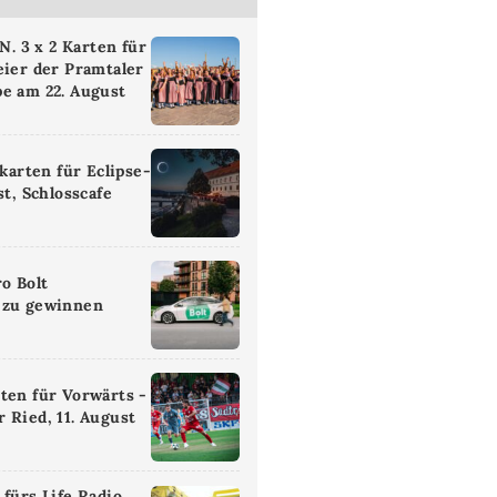
 3 x 2 Karten für
eier der Pramtaler
e am 22. August
ikarten für Eclipse-
st, Schlosscafe
ro Bolt
 zu gewinnen
ten für Vorwärts -
 Ried, 11. August
 fürs Life Radio