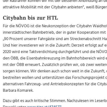
der Radfahrer können wir mit der besseren Anbindung an d
attraktive Mobilität mit der Citybahn anbieten“, weiß Bür
Citybahn bis zur HTL
Für die NÖVOG ist die Neukonzeption der Citybahn Waidhof
innerstädtischen Bahnbetrieb, der in guter Kooperation mit de
„90 Prozent unserer Fahrgäste sind am Streckenabschnitt H
Und hier investieren wir in die Zukunft: Derzeit erfolgt auf
2020 wird eine Taktverdichtung durchgeführt und die NÖV
den ÖBB, die Eisenbahnkreuzung im Bahnhofsbereich wird e
mit der ÖBB erneuert. Zusätzlich prüfen wir, ob zwei weiter
sorgen können. Wir denken auch schon weit in die Zukunft, 
bestreiten wollen und unterstützen das Forschungsprojekt d
alternativen Fahrzeug- und Antriebskonzepten für die City
Barbara Komarek.
Dazu gibt es auch kritische Stimmen. Nachzulesen im Leserb