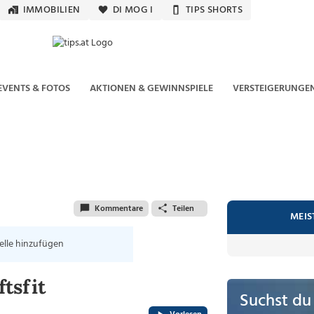
IMMOBILIEN
DI MOG I
TIPS SHORTS
EVENTS & FOTOS
AKTIONEN & GEWINNSPIELE
VERSTEIGERUNGE
Kommentare
Teilen
MEIS
elle hinzufügen
tsfit
Suchst du