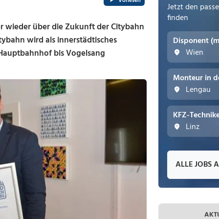
Vorlesen
Jetzt den pass
finden
 wieder über die Zukunft der Citybahn
itybahn wird als innerstädtisches
Disponent (
Wien
 Hauptbahnhof bis Vogelsang
Monteur in d
Lengau
KFZ-Technike
Linz
ALLE JOBS 
AKT