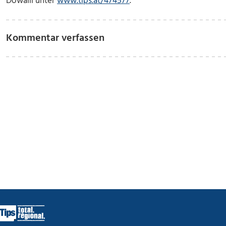
Dowalil unter
www.tips.at/474577
.
Kommentar verfassen