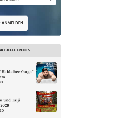
R ANMELDEN
AKTUELLE EVENTS
 “Heidelbeerhugo”
urm
30
u und Taiji
 2026
:30