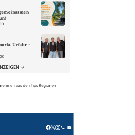
 gemeinsamen
un!
:00
arkt Urfahr -
:00
ANZEIGEN