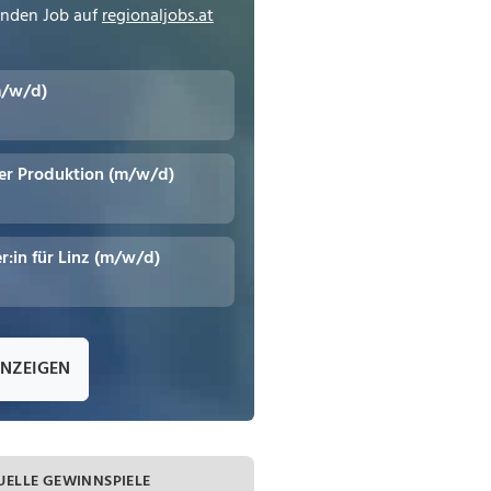
enden Job auf
regionaljobs.at
m/w/d)
er Produktion (m/w/d)
r:in für Linz (m/w/d)
ANZEIGEN
UELLE GEWINNSPIELE