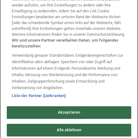
wieder aufrufen, um Ihre Einstellungen zu ändern oder Ihre
Einwilligung zu widerrufen, indem Sie auf den Link Cookie
Einstellungen bearbeiten am unteren Rand der Webseite klicken
Wir über uns
Mediadaten
Kontakt
Jobs
[oder das schwebende Symbol unten links auf der Webseite, falls
Datenschutz
Impressum
AGB Anzeigekunden
zutreffend]. Ihre Einstellungen gelten innerhalb unseres Website.
AGB Website
Ehrenkodex
Politische Werbung
Weitere Informationen finden Sie in unserer Datenschutzerklärung.
Wir und unsere Partner verarbeiten Daten, um Folgendes
bereitzustellen:
Weitere Angebote des Medienhauses Wimmer
Verwendung genauer Standortdaten. Endgeräteeigenschaften zur
Identifikation aktiv abfragen. Speichern von oder Zugriff auf
TV1
di-mog-i.at
OÖNow
Ischler Woche
Informationen auf einem Endgerät. Personalisierte Werbung und
Life Radio
OÖNachrichten
OÖN Immobilien
Inhalte, Messung von Werbeleistung und der Performance von
OÖN Karriere
OÖN Reise
Promenaden Galerien
Inhalten, Zielgruppenforschung sowie Entwicklung und
Regionaljobs
wasistlos.at
wirtrauern.at
Verbesserung von Angeboten.
Liste der Partner (Lieferanten)
Copyrights © 2026 Tips Zeitungs GmbH & Co KG
Akzeptieren
developed by
11x11.net
Alle ablehnen