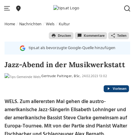
Home
Nachrichten
Wels
Kultur
Drucken
Kommentare
Teilen
tips.at als bevorzugte Google-Quelle hinzufügen
Jazz-Abend in der Musikwerkstatt
Gertrude Paltinger, BSc
, 24.02.2023 13:02
Vorlesen
WELS. Zum allerersten Mal gehen die austro-
amerikanische Jazz-Sängerin Elisabeth Lohninger und
der amerikanische Bassist Steve Clarke gemeinsam auf
Europa-Tournee. Mit von der Partie sind Pianist Walter
Fischbacher und Schlagzeuger Alex Bernath.