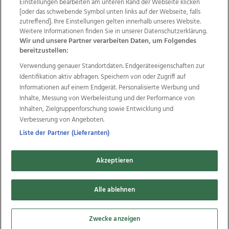
Einstellungen bearbeiten am unteren Rand der Webseite klicken
Wir über uns
Mediadaten
Kontakt
Jobs
[oder das schwebende Symbol unten links auf der Webseite, falls
Datenschutz
Impressum
AGB Anzeigekunden
zutreffend]. Ihre Einstellungen gelten innerhalb unseres Website.
AGB Website
Ehrenkodex
Politische Werbung
Weitere Informationen finden Sie in unserer Datenschutzerklärung.
Wir und unsere Partner verarbeiten Daten, um Folgendes
bereitzustellen:
Weitere Angebote des Medienhauses Wimmer
Verwendung genauer Standortdaten. Endgeräteeigenschaften zur
Identifikation aktiv abfragen. Speichern von oder Zugriff auf
TV1
di-mog-i.at
OÖNow
Ischler Woche
Informationen auf einem Endgerät. Personalisierte Werbung und
Life Radio
OÖNachrichten
OÖN Immobilien
Inhalte, Messung von Werbeleistung und der Performance von
OÖN Karriere
OÖN Reise
Promenaden Galerien
Inhalten, Zielgruppenforschung sowie Entwicklung und
Regionaljobs
wasistlos.at
wirtrauern.at
Verbesserung von Angeboten.
Liste der Partner (Lieferanten)
Copyrights © 2026 Tips Zeitungs GmbH & Co KG
Akzeptieren
developed by
11x11.net
Alle ablehnen
Cookie Einstellungen bearbeiten
Zwecke anzeigen