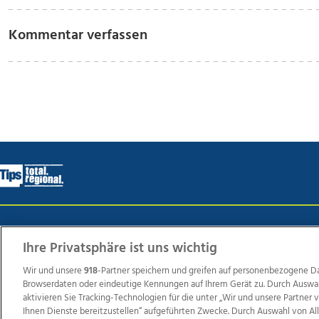
Kommentar verfassen
Wir über uns
Mediadaten
Kontakt
Jobs
Datens
Ihre Privatsphäre ist uns wichtig
Wir und unsere
918
-Partner speichern und greifen auf personenbezogene D
Browserdaten oder eindeutige Kennungen auf Ihrem Gerät zu. Durch Auswa
Weit
aktivieren Sie Tracking-Technologien für die unter „Wir und unsere Partner
TV1
di-mog-i.at
OÖNow
Ischler Woche
Life Ra
Ihnen Dienste bereitzustellen“ aufgeführten Zwecke. Durch Auswahl von Al