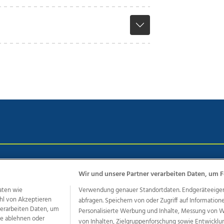
chutz
Impressum
AGB Anzeigekunden
AGB Website
Eh
Wir und unsere Partner verarbeiten Daten, um F
aten wie
Verwendung genauer Standortdaten. Endgeräteeigensc
hl von Akzeptieren
abfragen. Speichern von oder Zugriff auf Information
ere Angebote des Medienhauses Wimmer
 verarbeiten Daten, um
Personalisierte Werbung und Inhalte, Messung von 
dio
OÖNachrichten
OÖN Immobilien
OÖN Karriere
OÖN 
le ablehnen oder
von Inhalten, Zielgruppenforschung sowie Entwickl