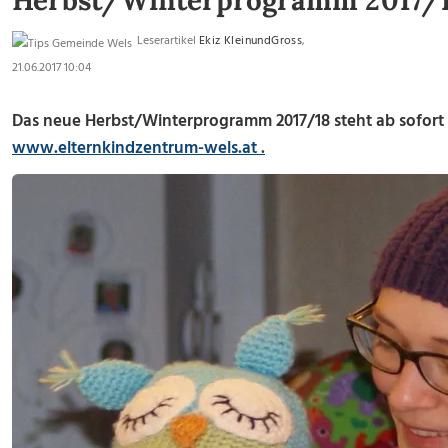
Herbst/Winterprogramm 2017/
Leserartikel
Ekiz KleinundGross
,
21.06.2017 10:04
Das neue Herbst/Winterprogramm 2017/18 steht ab sofor
www.elternkindzentrum-wels.at .