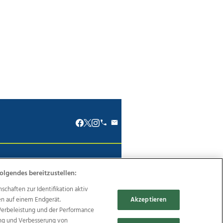
renkodex
Politische Werbung
olgendes bereitzustellen:
haften zur Identifikation aktiv
en auf einem Endgerät.
Akzeptieren
Werbeleistung und der Performance
Reise
Promenaden Galerien
ung und Verbesserung von