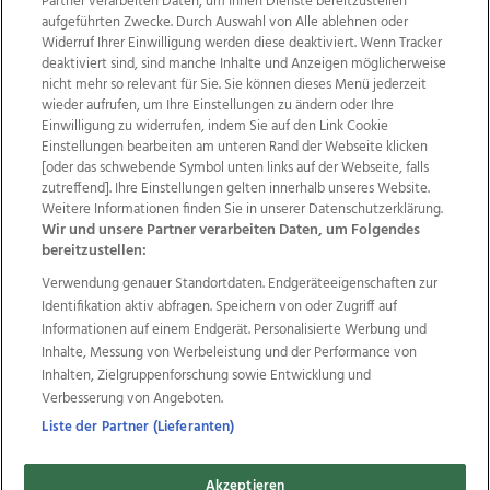
Partner verarbeiten Daten, um Ihnen Dienste bereitzustellen“
aufgeführten Zwecke. Durch Auswahl von Alle ablehnen oder
Widerruf Ihrer Einwilligung werden diese deaktiviert. Wenn Tracker
deaktiviert sind, sind manche Inhalte und Anzeigen möglicherweise
nicht mehr so relevant für Sie. Sie können dieses Menü jederzeit
wieder aufrufen, um Ihre Einstellungen zu ändern oder Ihre
Einwilligung zu widerrufen, indem Sie auf den Link Cookie
Einstellungen bearbeiten am unteren Rand der Webseite klicken
Wir über uns
Mediadaten
Kontakt
Jobs
[oder das schwebende Symbol unten links auf der Webseite, falls
Datenschutz
Impressum
AGB Anzeigekunden
zutreffend]. Ihre Einstellungen gelten innerhalb unseres Website.
AGB Website
Ehrenkodex
Politische Werbung
Weitere Informationen finden Sie in unserer Datenschutzerklärung.
Wir und unsere Partner verarbeiten Daten, um Folgendes
bereitzustellen:
Weitere Angebote des Medienhauses Wimmer
Verwendung genauer Standortdaten. Endgeräteeigenschaften zur
Identifikation aktiv abfragen. Speichern von oder Zugriff auf
TV1
di-mog-i.at
OÖNow
Ischler Woche
Informationen auf einem Endgerät. Personalisierte Werbung und
Life Radio
OÖNachrichten
OÖN Immobilien
Inhalte, Messung von Werbeleistung und der Performance von
OÖN Karriere
OÖN Reise
Promenaden Galerien
Inhalten, Zielgruppenforschung sowie Entwicklung und
Regionaljobs
wasistlos.at
wirtrauern.at
Verbesserung von Angeboten.
Liste der Partner (Lieferanten)
Copyrights © 2026 Tips Zeitungs GmbH & Co KG
Akzeptieren