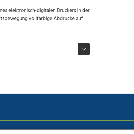
nes elektronisch-digitalen Druckers in der
rtsbewegung vollfarbige Abdrucke auf
chutz
Impressum
AGB Anzeigekunden
AGB Website
Eh