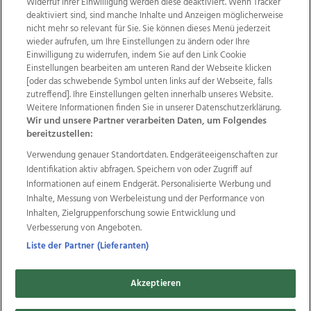
Widerruf Ihrer Einwilligung werden diese deaktiviert. Wenn Tracker
deaktiviert sind, sind manche Inhalte und Anzeigen möglicherweise
nicht mehr so relevant für Sie. Sie können dieses Menü jederzeit
wieder aufrufen, um Ihre Einstellungen zu ändern oder Ihre
Einwilligung zu widerrufen, indem Sie auf den Link Cookie
Einstellungen bearbeiten am unteren Rand der Webseite klicken
Wir über uns
Mediadaten
Kontakt
Jobs
[oder das schwebende Symbol unten links auf der Webseite, falls
Datenschutz
Impressum
AGB Anzeigekunden
zutreffend]. Ihre Einstellungen gelten innerhalb unseres Website.
AGB Website
Ehrenkodex
Politische Werbung
Weitere Informationen finden Sie in unserer Datenschutzerklärung.
Wir und unsere Partner verarbeiten Daten, um Folgendes
bereitzustellen:
Weitere Angebote des Medienhauses Wimmer
Verwendung genauer Standortdaten. Endgeräteeigenschaften zur
Identifikation aktiv abfragen. Speichern von oder Zugriff auf
TV1
di-mog-i.at
OÖNow
Ischler Woche
Informationen auf einem Endgerät. Personalisierte Werbung und
Life Radio
OÖNachrichten
OÖN Immobilien
Inhalte, Messung von Werbeleistung und der Performance von
OÖN Karriere
OÖN Reise
Promenaden Galerien
Inhalten, Zielgruppenforschung sowie Entwicklung und
Regionaljobs
wasistlos.at
wirtrauern.at
Verbesserung von Angeboten.
Liste der Partner (Lieferanten)
Copyrights © 2026 Tips Zeitungs GmbH & Co KG
Akzeptieren