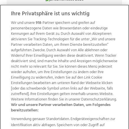
Ihre Privatsphäre ist uns wichtig
Wir und unsere
918
-Partner speichern und greifen auf
personenbezogene Daten wie Browserdaten oder eindeutige
Kennungen auf Ihrem Gerät zu. Durch Auswahl von Akzeptieren
aktivieren Sie Tracking-Technologien für die unter „Wir und unsere
Partner verarbeiten Daten, um Ihnen Dienste bereitzustellen“
aufgeführten Zwecke. Durch Auswahl von Alle ablehnen oder
Widerruf Ihrer Einwilligung werden diese deaktiviert. Wenn Tracker
deaktiviert sind, sind manche Inhalte und Anzeigen möglicherweise
nicht mehr so relevant für Sie. Sie können dieses Menü jederzeit
wieder aufrufen, um Ihre Einstellungen zu ändern oder Ihre
Einwilligung zu widerrufen, indem Sie auf den Link Cookie
Einstellungen bearbeiten am unteren Rand der Webseite klicken
Wir über uns
Mediadaten
Kontakt
Jobs
[oder das schwebende Symbol unten links auf der Webseite, falls
zutreffend]. Ihre Einstellungen gelten innerhalb unseres Website.
Datenschutz
Impressum
AGB Anzeigekunden
Weitere Informationen finden Sie in unserer Datenschutzerklärung.
AGB Website
Ehrenkodex
Politische Werbung
Wir und unsere Partner verarbeiten Daten, um Folgendes
bereitzustellen:
Verwendung genauer Standortdaten. Endgeräteeigenschaften zur
Weitere Angebote des Medienhauses Wimmer
Identifikation aktiv abfragen. Speichern von oder Zugriff auf