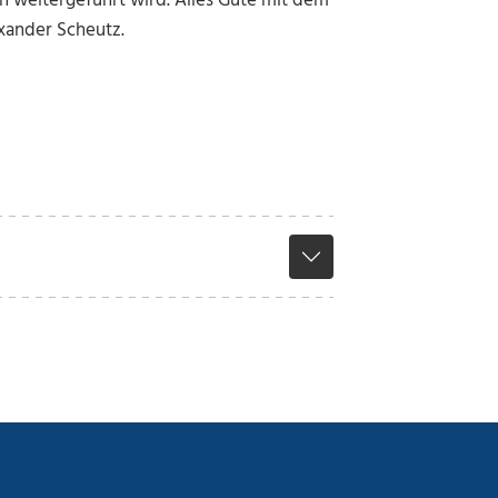
ch weitergeführt wird. Alles Gute mit dem
exander Scheutz.