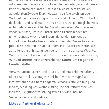
aktivieren Sie Tracking-Technologien für die unter „Wir und unsere
Partner verarbeiten Daten, um Ihnen Dienste bereitzustellen“
aufgeführten Zwecke. Durch Auswahl von Alle ablehnen oder
Widerruf Ihrer Einwilligung werden diese deaktiviert. Wenn Tracker
deaktiviert sind, sind manche Inhalte und Anzeigen möglicherweise
nicht mehr so relevant für Sie. Sie können dieses Menü jederzeit
wieder aufrufen, um Ihre Einstellungen zu ändern oder Ihre
Einwilligung zu widerrufen, indem Sie auf den Link Cookie
Einstellungen bearbeiten am unteren Rand der Webseite klicken
Wir über uns
Mediadaten
Kontakt
Jobs
[oder das schwebende Symbol unten links auf der Webseite, falls
zutreffend]. Ihre Einstellungen gelten innerhalb unseres Website.
Datenschutz
Impressum
AGB Anzeigekunden
Weitere Informationen finden Sie in unserer Datenschutzerklärung.
AGB Website
Ehrenkodex
Politische Werbung
Wir und unsere Partner verarbeiten Daten, um Folgendes
bereitzustellen:
Verwendung genauer Standortdaten. Endgeräteeigenschaften zur
Weitere Angebote des Medienhauses Wimmer
Identifikation aktiv abfragen. Speichern von oder Zugriff auf
TV1
di-mog-i.at
OÖNow
Ischler Woche
Informationen auf einem Endgerät. Personalisierte Werbung und
Life Radio
OÖNachrichten
OÖN Immobilien
Inhalte, Messung von Werbeleistung und der Performance von
OÖN Karriere
OÖN Reise
Promenaden Galerien
Inhalten, Zielgruppenforschung sowie Entwicklung und
Regionaljobs
wasistlos.at
wirtrauern.at
Verbesserung von Angeboten.
Liste der Partner (Lieferanten)