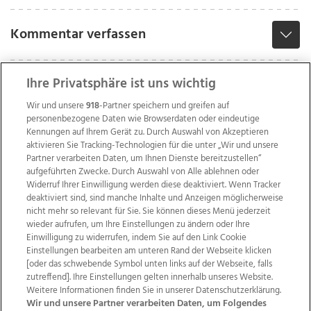
Kommentar verfassen
Ihre Privatsphäre ist uns wichtig
Wir und unsere
918
-Partner speichern und greifen auf
personenbezogene Daten wie Browserdaten oder eindeutige
Kennungen auf Ihrem Gerät zu. Durch Auswahl von Akzeptieren
aktivieren Sie Tracking-Technologien für die unter „Wir und unsere
Partner verarbeiten Daten, um Ihnen Dienste bereitzustellen“
aufgeführten Zwecke. Durch Auswahl von Alle ablehnen oder
Widerruf Ihrer Einwilligung werden diese deaktiviert. Wenn Tracker
deaktiviert sind, sind manche Inhalte und Anzeigen möglicherweise
nicht mehr so relevant für Sie. Sie können dieses Menü jederzeit
wieder aufrufen, um Ihre Einstellungen zu ändern oder Ihre
Einwilligung zu widerrufen, indem Sie auf den Link Cookie
Einstellungen bearbeiten am unteren Rand der Webseite klicken
Wir über uns
Mediadaten
Kontakt
Jobs
[oder das schwebende Symbol unten links auf der Webseite, falls
Datenschutz
Impressum
AGB Anzeigekunden
zutreffend]. Ihre Einstellungen gelten innerhalb unseres Website.
AGB Website
Ehrenkodex
Politische Werbung
Weitere Informationen finden Sie in unserer Datenschutzerklärung.
Wir und unsere Partner verarbeiten Daten, um Folgendes