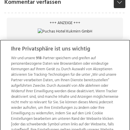
Kommentar verfassen
+++ ANZEIGE +++
Ihre Privatsphäre ist uns wichtig
Wir und unsere
918
-Partner speichern und greifen auf
personenbezogene Daten wie Browserdaten oder eindeutige
Kennungen auf Ihrem Gerät zu. Durch Auswahl von Akzeptieren
aktivieren Sie Tracking-Technologien für die unter „Wir und unsere
Partner verarbeiten Daten, um Ihnen Dienste bereitzustellen“
aufgeführten Zwecke. Durch Auswahl von Alle ablehnen oder
Widerruf Ihrer Einwilligung werden diese deaktiviert. Wenn Tracker
deaktiviert sind, sind manche Inhalte und Anzeigen möglicherweise
nicht mehr so relevant für Sie. Sie können dieses Menü jederzeit
wieder aufrufen, um Ihre Einstellungen zu ändern oder Ihre
Einwilligung zu widerrufen, indem Sie auf den Link Cookie
Einstellungen bearbeiten am unteren Rand der Webseite klicken
Wir über uns
Mediadaten
Kontakt
Jobs
[oder das schwebende Symbol unten links auf der Webseite, falls
Datenschutz
Impressum
AGB Anzeigekunden
zutreffend]. Ihre Einstellungen gelten innerhalb unseres Website.