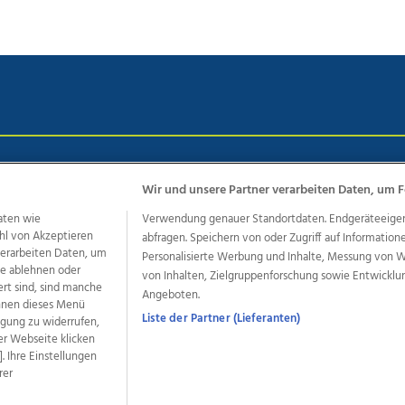
chutz
Impressum
AGB Anzeigekunden
AGB Website
Eh
Wir und unsere Partner verarbeiten Daten, um F
aten wie
Verwendung genauer Standortdaten. Endgeräteeigensc
hl von Akzeptieren
abfragen. Speichern von oder Zugriff auf Information
ere Angebote des Medienhauses Wimmer
 verarbeiten Daten, um
Personalisierte Werbung und Inhalte, Messung von 
dio
OÖNachrichten
OÖN Immobilien
OÖN Karriere
OÖN 
le ablehnen oder
von Inhalten, Zielgruppenforschung sowie Entwickl
ert sind, sind manche
ionaljobs
wasistlos.at
wirtrauern.at
Angeboten.
önnen dieses Menü
Liste der Partner (Lieferanten)
ligung zu widerrufen,
er Webseite klicken
. Ihre Einstellungen
developed by
11x11.net
rer