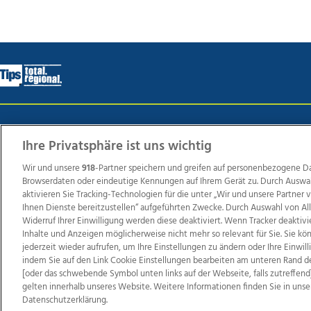
Wir über uns
Mediadaten
Kontakt
Jobs
Datens
Ihre Privatsphäre ist uns wichtig
Wir und unsere
918
-Partner speichern und greifen auf personenbezogene D
Browserdaten oder eindeutige Kennungen auf Ihrem Gerät zu. Durch Auswa
Weit
aktivieren Sie Tracking-Technologien für die unter „Wir und unsere Partner
TV1
di-mog-i.at
OÖNow
Ischler Woche
Life Ra
Ihnen Dienste bereitzustellen“ aufgeführten Zwecke. Durch Auswahl von Al
Widerruf Ihrer Einwilligung werden diese deaktiviert. Wenn Tracker deaktivi
Reg
Inhalte und Anzeigen möglicherweise nicht mehr so relevant für Sie. Sie k
jederzeit wieder aufrufen, um Ihre Einstellungen zu ändern oder Ihre Einwil
indem Sie auf den Link Cookie Einstellungen bearbeiten am unteren Rand d
[oder das schwebende Symbol unten links auf der Webseite, falls zutreffend]
Copyrights © 2026 Tips Zeitungs GmbH & Co KG
gelten innerhalb unseres Website. Weitere Informationen finden Sie in unse
Datenschutzerklärung.