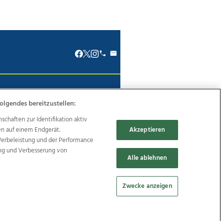
renkodex
Politische Werbung
olgendes bereitzustellen:
haften zur Identifikation aktiv
en auf einem Endgerät.
Akzeptieren
Werbeleistung und der Performance
Reise
Promenaden Galerien
ung und Verbesserung von
Alle ablehnen
Zwecke anzeigen
Cookie Einstellungen bearbeiten