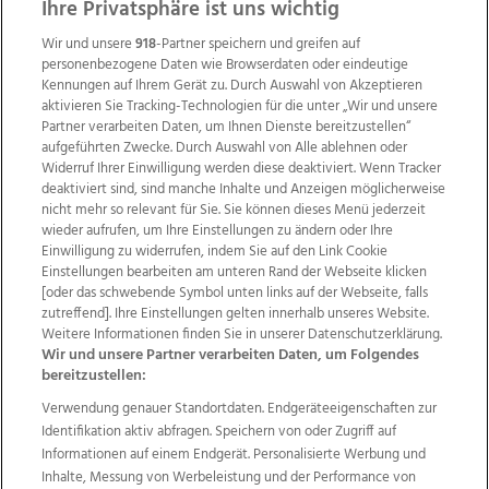
Ihre Privatsphäre ist uns wichtig
Wir und unsere
918
-Partner speichern und greifen auf
personenbezogene Daten wie Browserdaten oder eindeutige
Kennungen auf Ihrem Gerät zu. Durch Auswahl von Akzeptieren
aktivieren Sie Tracking-Technologien für die unter „Wir und unsere
Partner verarbeiten Daten, um Ihnen Dienste bereitzustellen“
aufgeführten Zwecke. Durch Auswahl von Alle ablehnen oder
Widerruf Ihrer Einwilligung werden diese deaktiviert. Wenn Tracker
deaktiviert sind, sind manche Inhalte und Anzeigen möglicherweise
nicht mehr so relevant für Sie. Sie können dieses Menü jederzeit
wieder aufrufen, um Ihre Einstellungen zu ändern oder Ihre
Einwilligung zu widerrufen, indem Sie auf den Link Cookie
Einstellungen bearbeiten am unteren Rand der Webseite klicken
Wir über uns
Mediadaten
Kontakt
Jobs
[oder das schwebende Symbol unten links auf der Webseite, falls
zutreffend]. Ihre Einstellungen gelten innerhalb unseres Website.
Datenschutz
Impressum
AGB Anzeigekunden
Weitere Informationen finden Sie in unserer Datenschutzerklärung.
AGB Website
Ehrenkodex
Politische Werbung
Wir und unsere Partner verarbeiten Daten, um Folgendes
bereitzustellen:
Verwendung genauer Standortdaten. Endgeräteeigenschaften zur
Weitere Angebote des Medienhauses Wimmer
Identifikation aktiv abfragen. Speichern von oder Zugriff auf
TV1
di-mog-i.at
OÖNow
Ischler Woche
Informationen auf einem Endgerät. Personalisierte Werbung und
Life Radio
OÖNachrichten
OÖN Immobilien
Inhalte, Messung von Werbeleistung und der Performance von