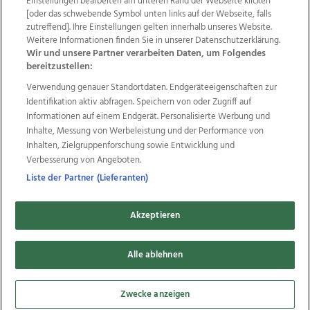
Einstellungen bearbeiten am unteren Rand der Webseite klicken
Wir über uns
Mediadaten
Kontakt
Jobs
[oder das schwebende Symbol unten links auf der Webseite, falls
zutreffend]. Ihre Einstellungen gelten innerhalb unseres Website.
Datenschutz
Impressum
AGB Anzeigekunden
Weitere Informationen finden Sie in unserer Datenschutzerklärung.
AGB Website
Ehrenkodex
Politische Werbung
Wir und unsere Partner verarbeiten Daten, um Folgendes
bereitzustellen:
Verwendung genauer Standortdaten. Endgeräteeigenschaften zur
Weitere Angebote des Medienhauses Wimmer
Identifikation aktiv abfragen. Speichern von oder Zugriff auf
TV1
di-mog-i.at
OÖNow
Ischler Woche
Informationen auf einem Endgerät. Personalisierte Werbung und
Life Radio
OÖNachrichten
OÖN Immobilien
Inhalte, Messung von Werbeleistung und der Performance von
OÖN Karriere
OÖN Reise
Promenaden Galerien
Inhalten, Zielgruppenforschung sowie Entwicklung und
Regionaljobs
wasistlos.at
wirtrauern.at
Verbesserung von Angeboten.
Liste der Partner (Lieferanten)
Akzeptieren
Copyrights © 2026 Tips Zeitungs GmbH & Co KG
Alle ablehnen
developed by
11x11.net
Cookie Einstellungen bearbeiten
Zwecke anzeigen