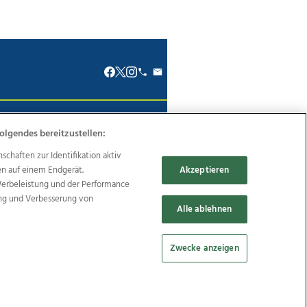
renkodex
Politische Werbung
olgendes bereitzustellen:
haften zur Identifikation aktiv
en auf einem Endgerät.
Akzeptieren
Werbeleistung und der Performance
ung und Verbesserung von
Reise
Promenaden Galerien
Alle ablehnen
Zwecke anzeigen
Cookie Einstellungen bearbeiten