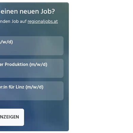
 einen neuen Job?
enden Job auf
regionaljobs.at
m/w/d)
er Produktion (m/w/d)
r:in für Linz (m/w/d)
ANZEIGEN