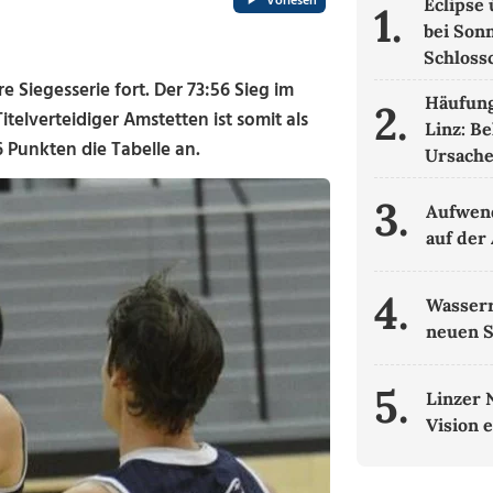
Vorlesen
Eclipse
1.
bei Son
Schloss
e Siegesserie fort. Der 73:56 Sieg im
Häufung
2.
Titelverteidiger Amstetten ist somit als
Linz: B
 Punkten die Tabelle an.
Ursach
3.
Aufwend
auf der
4.
Wasserr
neuen 
5.
Linzer 
Vision 