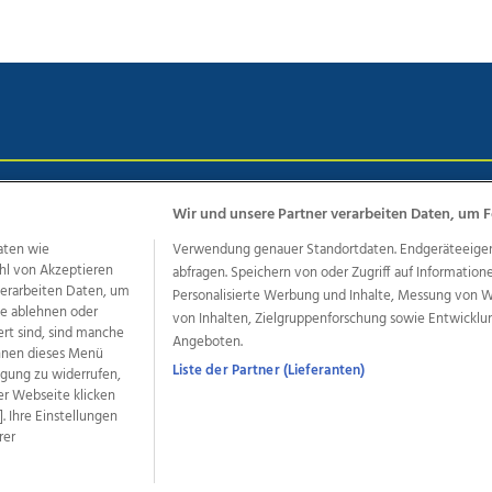
chutz
Impressum
AGB Anzeigekunden
AGB Website
Eh
Wir und unsere Partner verarbeiten Daten, um F
aten wie
Verwendung genauer Standortdaten. Endgeräteeigensc
hl von Akzeptieren
abfragen. Speichern von oder Zugriff auf Information
ere Angebote des Medienhauses Wimmer
 verarbeiten Daten, um
Personalisierte Werbung und Inhalte, Messung von 
le ablehnen oder
von Inhalten, Zielgruppenforschung sowie Entwickl
dio
OÖNachrichten
OÖN Immobilien
OÖN Karriere
OÖN 
ert sind, sind manche
Angeboten.
ionaljobs
wasistlos.at
wirtrauern.at
önnen dieses Menü
Liste der Partner (Lieferanten)
ligung zu widerrufen,
er Webseite klicken
. Ihre Einstellungen
rer
developed by
11x11.net