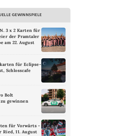
UELLE GEWINNSPIELE
 3 x 2 Karten für
eier der Pramtaler
e am 22. August
ikarten für Eclipse-
st, Schlosscafe
ro Bolt
 zu gewinnen
ten für Vorwärts -
 Ried, 11. August