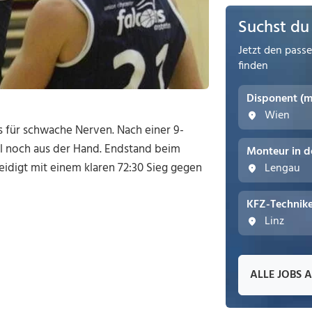
Suchst du
Jetzt den pass
finden
Disponent (
Wien
s für schwache Nerven. Nach einer 9-
el noch aus der Hand. Endstand beim
Monteur in d
digt mit einem klaren 72:30 Sieg gegen
Lengau
KFZ-Technike
Linz
ALLE JOBS 