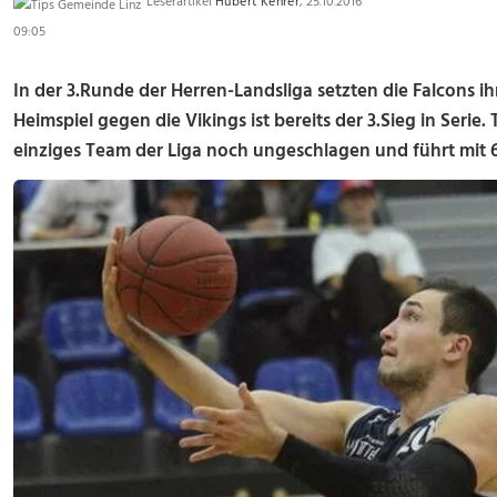
Leserartikel
Hubert Kehrer
, 25.10.2016
09:05
In der 3.Runde der Herren-Landsliga setzten die Falcons ihr
Heimspiel gegen die Vikings ist bereits der 3.Sieg in Serie. 
einziges Team der Liga noch ungeschlagen und führt mit 6