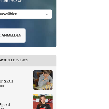
 um 17:30 Uhr.
R ANMELDEN
AKTUELLE EVENTS
T SPAß
:00
Sport!