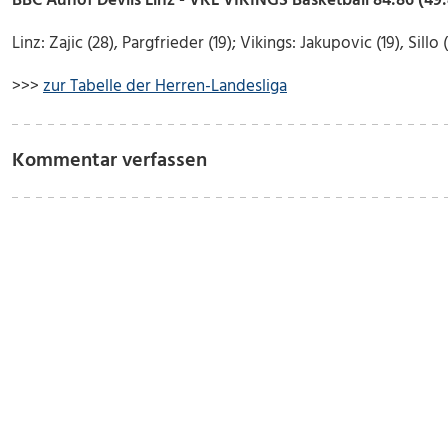
BBC Auhof Devils Linz - VKL VIKINGS Basketball 84:86 (49
Linz: Zajic (28), Pargfrieder (19); Vikings: Jakupovic (19), Sillo (
>>>
zur Tabelle der Herren-Landesliga
Kommentar verfassen