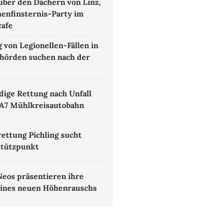
 über den Dächern von Linz,
nenfinsternis-Party im
cafe
 von Legionellen-Fällen in
ehörden suchen nach der
e
ige Rettung nach Unfall
 A7 Mühlkreisautobahn
ettung Pichling sucht
Stützpunkt
Neos präsentieren ihre
eines neuen Höhenrauschs