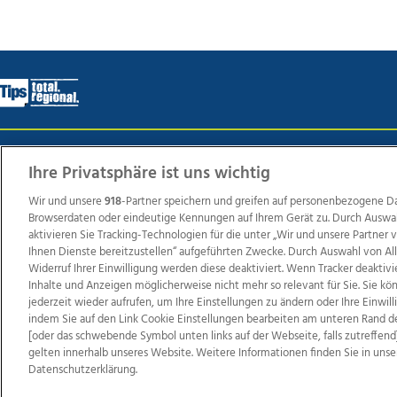
Wir über uns
Mediadaten
Kontakt
Jobs
Datens
Ihre Privatsphäre ist uns wichtig
Wir und unsere
918
-Partner speichern und greifen auf personenbezogene D
Browserdaten oder eindeutige Kennungen auf Ihrem Gerät zu. Durch Auswa
Weit
aktivieren Sie Tracking-Technologien für die unter „Wir und unsere Partner
Ihnen Dienste bereitzustellen“ aufgeführten Zwecke. Durch Auswahl von Al
TV1
di-mog-i.at
OÖNow
Ischler Woche
Life Ra
Widerruf Ihrer Einwilligung werden diese deaktiviert. Wenn Tracker deaktivi
Reg
Inhalte und Anzeigen möglicherweise nicht mehr so relevant für Sie. Sie k
jederzeit wieder aufrufen, um Ihre Einstellungen zu ändern oder Ihre Einwil
indem Sie auf den Link Cookie Einstellungen bearbeiten am unteren Rand d
[oder das schwebende Symbol unten links auf der Webseite, falls zutreffend]
gelten innerhalb unseres Website. Weitere Informationen finden Sie in unse
Copyrights © 2026 Tips Zeitungs GmbH & Co KG
Datenschutzerklärung.