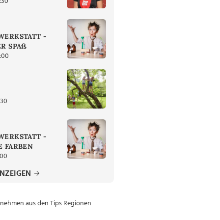
:30
ERKSTATT -
R SPAß
:00
:30
ERKSTATT -
 FARBEN
:00
ANZEIGEN