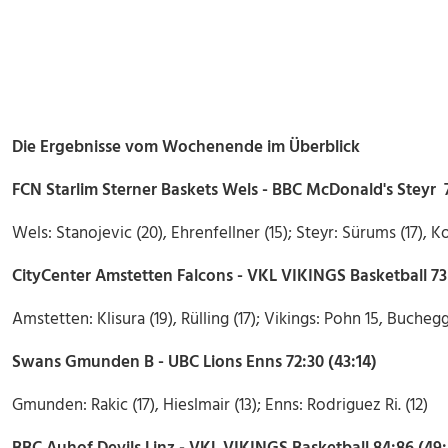
Die Ergebnisse vom Wochenende im Überblick
FCN Starlim Sterner Baskets Wels - BBC McDonald's Steyr 7
Wels: Stanojevic (20), Ehrenfellner (15); Steyr: Sürums (17), K
CityCenter Amstetten Falcons - VKL VIKINGS Basketball 73
Amstetten: Klisura (19), Rülling (17); Vikings: Pohn 15, Buchegge
Swans Gmunden B - UBC Lions Enns 72:30 (43:14)
Gmunden: Rakic (17), Hieslmair (13); Enns: Rodriguez Ri. (12)