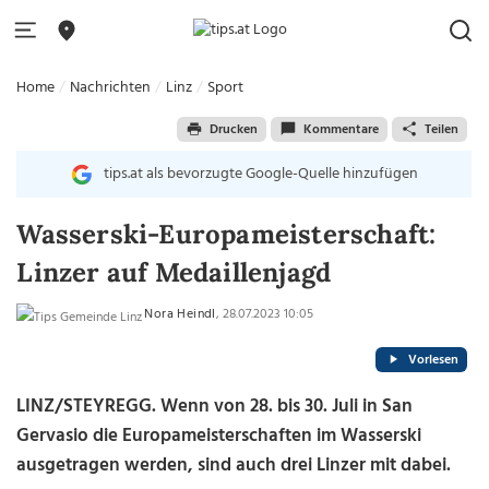
Home
Nachrichten
Linz
Sport
Drucken
Kommentare
Teilen
tips.at als bevorzugte Google-Quelle hinzufügen
Wasserski-Europameisterschaft:
Linzer auf Medaillenjagd
Nora Heindl
, 28.07.2023 10:05
Vorlesen
LINZ/STEYREGG.
Wenn von 28. bis 30. Juli in San
Gervasio die Europameisterschaften im Wasserski
ausgetragen werden, sind auch drei Linzer mit dabei.