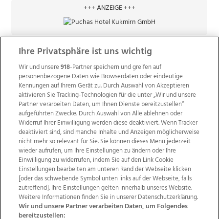
+++ ANZEIGE +++
Ihre Privatsphäre ist uns wichtig
Wir und unsere
918
-Partner speichern und greifen auf
personenbezogene Daten wie Browserdaten oder eindeutige
Kennungen auf Ihrem Gerät zu. Durch Auswahl von Akzeptieren
aktivieren Sie Tracking-Technologien für die unter „Wir und unsere
Partner verarbeiten Daten, um Ihnen Dienste bereitzustellen“
aufgeführten Zwecke. Durch Auswahl von Alle ablehnen oder
Widerruf Ihrer Einwilligung werden diese deaktiviert. Wenn Tracker
deaktiviert sind, sind manche Inhalte und Anzeigen möglicherweise
nicht mehr so relevant für Sie. Sie können dieses Menü jederzeit
wieder aufrufen, um Ihre Einstellungen zu ändern oder Ihre
Einwilligung zu widerrufen, indem Sie auf den Link Cookie
Einstellungen bearbeiten am unteren Rand der Webseite klicken
Wir über uns
Mediadaten
Kontakt
Jobs
[oder das schwebende Symbol unten links auf der Webseite, falls
Datenschutz
Impressum
AGB Anzeigekunden
zutreffend]. Ihre Einstellungen gelten innerhalb unseres Website.
AGB Website
Ehrenkodex
Politische Werbung
Weitere Informationen finden Sie in unserer Datenschutzerklärung.
Wir und unsere Partner verarbeiten Daten, um Folgendes
bereitzustellen: