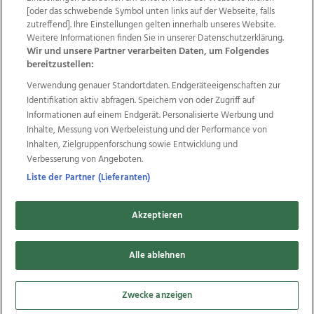
Wir über uns
Mediadaten
Kontakt
Jobs
[oder das schwebende Symbol unten links auf der Webseite, falls
zutreffend]. Ihre Einstellungen gelten innerhalb unseres Website.
Datenschutz
Impressum
AGB Anzeigekunden
Weitere Informationen finden Sie in unserer Datenschutzerklärung.
AGB Website
Ehrenkodex
Politische Werbung
Wir und unsere Partner verarbeiten Daten, um Folgendes
bereitzustellen:
Verwendung genauer Standortdaten. Endgeräteeigenschaften zur
Weitere Angebote des Medienhauses Wimmer
Identifikation aktiv abfragen. Speichern von oder Zugriff auf
TV1
di-mog-i.at
OÖNow
Ischler Woche
Informationen auf einem Endgerät. Personalisierte Werbung und
Life Radio
OÖNachrichten
OÖN Immobilien
Inhalte, Messung von Werbeleistung und der Performance von
OÖN Karriere
OÖN Reise
Promenaden Galerien
Inhalten, Zielgruppenforschung sowie Entwicklung und
Regionaljobs
wasistlos.at
wirtrauern.at
Verbesserung von Angeboten.
Liste der Partner (Lieferanten)
Akzeptieren
Copyrights © 2026 Tips Zeitungs GmbH & Co KG
Alle ablehnen
developed by
11x11.net
Cookie Einstellungen bearbeiten
Zwecke anzeigen