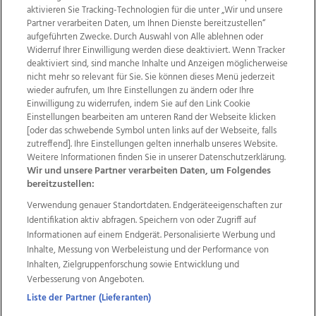
aktivieren Sie Tracking-Technologien für die unter „Wir und unsere
Partner verarbeiten Daten, um Ihnen Dienste bereitzustellen“
aufgeführten Zwecke. Durch Auswahl von Alle ablehnen oder
Widerruf Ihrer Einwilligung werden diese deaktiviert. Wenn Tracker
deaktiviert sind, sind manche Inhalte und Anzeigen möglicherweise
nicht mehr so relevant für Sie. Sie können dieses Menü jederzeit
wieder aufrufen, um Ihre Einstellungen zu ändern oder Ihre
Einwilligung zu widerrufen, indem Sie auf den Link Cookie
Einstellungen bearbeiten am unteren Rand der Webseite klicken
Wir über uns
Mediadaten
Kontakt
Jobs
[oder das schwebende Symbol unten links auf der Webseite, falls
zutreffend]. Ihre Einstellungen gelten innerhalb unseres Website.
Datenschutz
Impressum
AGB Anzeigekunden
Weitere Informationen finden Sie in unserer Datenschutzerklärung.
AGB Website
Ehrenkodex
Politische Werbung
Wir und unsere Partner verarbeiten Daten, um Folgendes
bereitzustellen:
Verwendung genauer Standortdaten. Endgeräteeigenschaften zur
Weitere Angebote des Medienhauses Wimmer
Identifikation aktiv abfragen. Speichern von oder Zugriff auf
TV1
di-mog-i.at
OÖNow
Ischler Woche
Informationen auf einem Endgerät. Personalisierte Werbung und
Life Radio
OÖNachrichten
OÖN Immobilien
Inhalte, Messung von Werbeleistung und der Performance von
OÖN Karriere
OÖN Reise
Promenaden Galerien
Inhalten, Zielgruppenforschung sowie Entwicklung und
Regionaljobs
wasistlos.at
wirtrauern.at
Verbesserung von Angeboten.
Liste der Partner (Lieferanten)