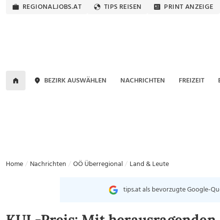
REGIONALJOBS.AT
TIPS REISEN
PRINT ANZEIGE
BEZIRK AUSWÄHLEN
NACHRICHTEN
FREIZEIT
Home
Nachrichten
OÖ Überregional
Land & Leute
tips.at als bevorzugte Google-Qu
KUL-Preis: Mit herausragenden