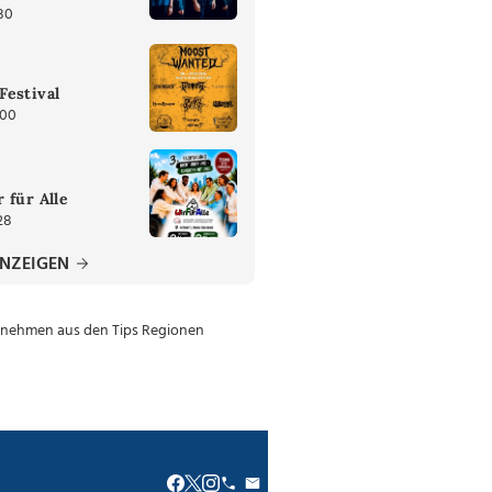
30
Festival
:00
 für Alle
28
ANZEIGEN