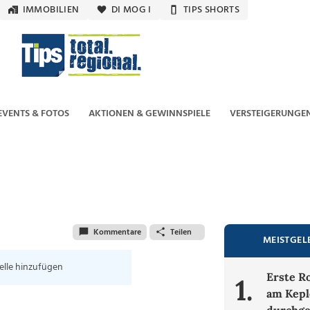
IMMOBILIEN
DI MOG I
TIPS SHORTS
EVENTS & FOTOS
AKTIONEN & GEWINNSPIELE
VERSTEIGERUNGE
Kommentare
Teilen
MEISTGEL
elle hinzufügen
Erste R
1.
am Kepl