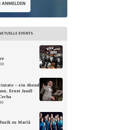
R ANMELDEN
AKTUELLE EVENTS
ive
:00
intate – ein Abend
ann, Ernst Jandl
 Cerha
30
Musik zu Mariä