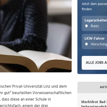
Jetzt den pass
finden
Lagerarbeite
Rietz
LKW-Fahrer
Hörschin
ALLE JOBS 
ischen Privat-Universität Linz und dem
AKT
hr gut“ beurteilten Vorwissenschaftlichen
dass diese an einer Schule in
Marktfest Bad 
rrichtsfach, einem der drei
Imkereiproduk