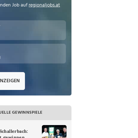
enden Job auf
regionaljobs.at
r
g
ANZEIGEN
UELLE GEWINNSPIELE
Schallerbach:
t gewinnen