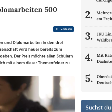
durchge
plomarbeiten 500
2.
Mehrere
am Frei
Vorlesen
3.
JKU Lin
Waldbr
n und Diplomarbeiten in den drei
senschaft wird heuer bereits zum
4.
Mit Rät
rgeben. Der Preis möchte allen Schülern
Dachste
sich mit einem dieser Themenfelder zu
5.
Oberöst
Deutsch
Suchst du