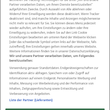
aktivieren Sie Tracking-Technologien für die unter „Wir und unsere
Partner verarbeiten Daten, um Ihnen Dienste bereitzustellen“
aufgeführten Zwecke. Durch Auswahl von Alle ablehnen oder
Widerruf Ihrer Einwilligung werden diese deaktiviert. Wenn Tracker
deaktiviert sind, sind manche Inhalte und Anzeigen möglicherweise
nicht mehr so relevant für Sie. Sie können dieses Menü jederzeit
wieder aufrufen, um Ihre Einstellungen zu ändern oder Ihre
Einwilligung zu widerrufen, indem Sie auf den Link Cookie
Einstellungen bearbeiten am unteren Rand der Webseite klicken
Wir über uns
Mediadaten
Kontakt
Jobs
[oder das schwebende Symbol unten links auf der Webseite, falls
zutreffend]. Ihre Einstellungen gelten innerhalb unseres Website.
Datenschutz
Impressum
AGB Anzeigekunden
Weitere Informationen finden Sie in unserer Datenschutzerklärung.
AGB Website
Ehrenkodex
Politische Werbung
Wir und unsere Partner verarbeiten Daten, um Folgendes
bereitzustellen:
Verwendung genauer Standortdaten. Endgeräteeigenschaften zur
Weitere Angebote des Medienhauses Wimmer
Identifikation aktiv abfragen. Speichern von oder Zugriff auf
TV1
di-mog-i.at
OÖNow
Ischler Woche
Informationen auf einem Endgerät. Personalisierte Werbung und
Life Radio
OÖNachrichten
OÖN Immobilien
Inhalte, Messung von Werbeleistung und der Performance von
OÖN Karriere
OÖN Reise
Promenaden Galerien
Inhalten, Zielgruppenforschung sowie Entwicklung und
Regionaljobs
wasistlos.at
wirtrauern.at
Verbesserung von Angeboten.
Liste der Partner (Lieferanten)