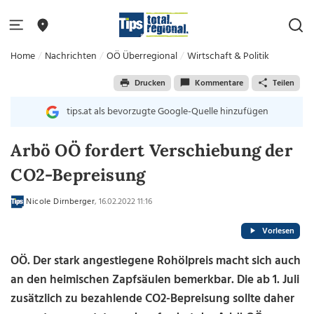
Home
Nachrichten
OÖ Überregional
Wirtschaft & Politik
Drucken
Kommentare
Teilen
tips.at als bevorzugte Google-Quelle hinzufügen
Arbö OÖ fordert Verschiebung der
CO2-Bepreisung
Nicole Dirnberger
, 16.02.2022 11:16
Vorlesen
OÖ. Der stark angestiegene Rohölpreis macht sich auch
an den heimischen Zapfsäulen bemerkbar. Die ab 1. Juli
zusätzlich zu bezahlende CO2-Bepreisung sollte daher