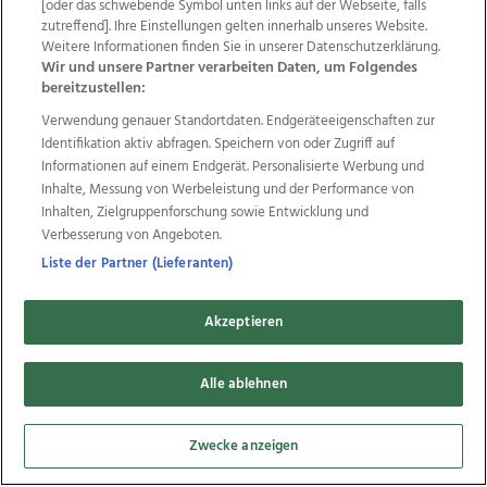
Wir über uns
Mediadaten
Kontakt
Jobs
[oder das schwebende Symbol unten links auf der Webseite, falls
Datenschutz
Impressum
AGB Anzeigekunden
zutreffend]. Ihre Einstellungen gelten innerhalb unseres Website.
Weitere Informationen finden Sie in unserer Datenschutzerklärung.
AGB Website
Ehrenkodex
Politische Werbung
Wir und unsere Partner verarbeiten Daten, um Folgendes
bereitzustellen:
Verwendung genauer Standortdaten. Endgeräteeigenschaften zur
Weitere Angebote des Medienhauses Wimmer
Identifikation aktiv abfragen. Speichern von oder Zugriff auf
TV1
di-mog-i.at
OÖNow
Ischler Woche
Informationen auf einem Endgerät. Personalisierte Werbung und
Life Radio
OÖNachrichten
OÖN Immobilien
Inhalte, Messung von Werbeleistung und der Performance von
OÖN Karriere
OÖN Reise
Promenaden Galerien
Inhalten, Zielgruppenforschung sowie Entwicklung und
Regionaljobs
wasistlos.at
wirtrauern.at
Verbesserung von Angeboten.
Liste der Partner (Lieferanten)
Akzeptieren
Copyrights © 2026 Tips Zeitungs GmbH & Co KG
developed by
11x11.net
Alle ablehnen
Cookie Einstellungen bearbeiten
Zwecke anzeigen