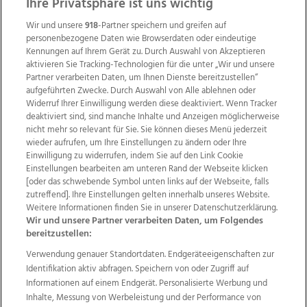
Ihre Privatsphäre ist uns wichtig
Wir und unsere
918
-Partner speichern und greifen auf
personenbezogene Daten wie Browserdaten oder eindeutige
Kennungen auf Ihrem Gerät zu. Durch Auswahl von Akzeptieren
aktivieren Sie Tracking-Technologien für die unter „Wir und unsere
Partner verarbeiten Daten, um Ihnen Dienste bereitzustellen“
aufgeführten Zwecke. Durch Auswahl von Alle ablehnen oder
Widerruf Ihrer Einwilligung werden diese deaktiviert. Wenn Tracker
deaktiviert sind, sind manche Inhalte und Anzeigen möglicherweise
nicht mehr so relevant für Sie. Sie können dieses Menü jederzeit
wieder aufrufen, um Ihre Einstellungen zu ändern oder Ihre
Einwilligung zu widerrufen, indem Sie auf den Link Cookie
Einstellungen bearbeiten am unteren Rand der Webseite klicken
Wir über uns
Mediadaten
Kontakt
Jobs
[oder das schwebende Symbol unten links auf der Webseite, falls
zutreffend]. Ihre Einstellungen gelten innerhalb unseres Website.
Datenschutz
Impressum
AGB Anzeigekunden
Weitere Informationen finden Sie in unserer Datenschutzerklärung.
AGB Website
Ehrenkodex
Politische Werbung
Wir und unsere Partner verarbeiten Daten, um Folgendes
bereitzustellen:
Verwendung genauer Standortdaten. Endgeräteeigenschaften zur
Weitere Angebote des Medienhauses Wimmer
Identifikation aktiv abfragen. Speichern von oder Zugriff auf
TV1
di-mog-i.at
OÖNow
Ischler Woche
Informationen auf einem Endgerät. Personalisierte Werbung und
Life Radio
OÖNachrichten
OÖN Immobilien
Inhalte, Messung von Werbeleistung und der Performance von